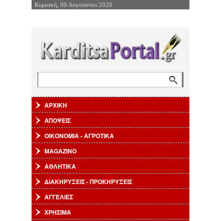
Κυριακή, 09 Αυγούστου 2026
Επιστροφή στην Πλοήγηση
Αναζήτηση
Φόρμα αναζήτησης
ΑΡΧΙΚΗ
ΑΠΟΨΕΙΣ
ΟΙΚΟΝΟΜΙΑ - ΑΓΡΟΤΙΚΑ
MAGAZINO
ΑΘΛΗΤΙΚΑ
ΔΙΑΚΗΡΥΞΕΙΣ - ΠΡΟΚΗΡΥΞΕΙΣ
ΑΓΓΕΛΙΕΣ
ΧΡΗΣΙΜΑ