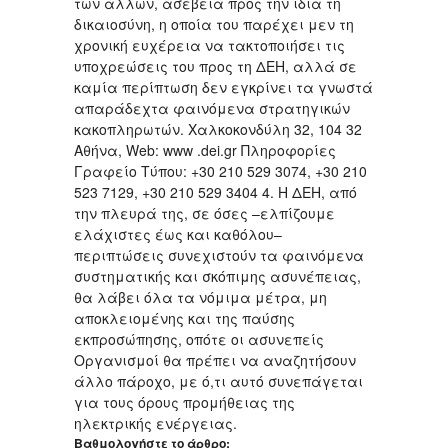
των άλλων, ασέβεια προς την ίδια τη
δικαιοσύνη, η οποία του παρέχει μεν τη
χρονική ευχέρεια να τακτοποιήσει τις
υποχρεώσεις του προς τη ΔΕΗ, αλλά σε
καμία περίπτωση δεν εγκρίνει τα γνωστά
απαράδεχτα φαινόμενα στρατηγικών
κακοπληρωτών. Χαλκοκονδύλη 32, 104 32
Αθήνα, Web: www .dei.gr Πληροφορίες
Γραφείο Τύπου: +30 210 529 3074, +30 210
523 7129, +30 210 529 3404 4. Η ΔΕΗ, από
την πλευρά της, σε όσες –ελπίζουμε
ελάχιστες έως και καθόλου–
περιπτώσεις συνεχιστούν τα φαινόμενα
συστηματικής και σκόπιμης ασυνέπειας,
θα λάβει όλα τα νόμιμα μέτρα, μη
αποκλειομένης και της παύσης
εκπροσώπησης, οπότε οι ασυνεπείς
Οργανισμοί θα πρέπει να αναζητήσουν
άλλο πάροχο, με ό,τι αυτό συνεπάγεται
για τους όρους προμήθειας της
ηλεκτρικής ενέργειας.
Βαθμολογήστε το άρθρο: