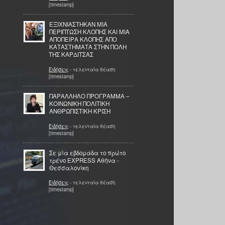
[timestamp]
ΕΞΙΧΝΙΑΣΤΗΚΑΝ ΜΙΑ
ΠΕΡΙΠΤΩΣΗ ΚΛΟΠΗΣ ΚΑΙ ΜΙΑ
ΑΠΟΠΕΙΡΑ ΚΛΟΠΗΣ ΑΠΟ
ΚΑΤΑΣΤΗΜΑΤΑ ΣΤΗΝ ΠΟΛΗ
ΤΗΣ ΚΑΡΔΙΤΣΑΣ
Ειδήσεις
- τελευταία θέαση
[timestamp]
ΠΑΡΑΛΛΗΛΟ ΠΡΟΓΡΑΜΜΑ –
ΚΟΙΝΩΝΙΚΗ ΠΟΛΙΤΙΚΗ
ΑΝΘΡΩΠΙΣΤΙΚΗ ΚΡΙΣΗ
Ειδήσεις
- τελευταία θέαση
[timestamp]
Σε μία εβδομάδα το πρώτο
τρένο ΕΧPRESS Αθήνα -
Θεσσαλονίκη
Ειδήσεις
- τελευταία θέαση
[timestamp]