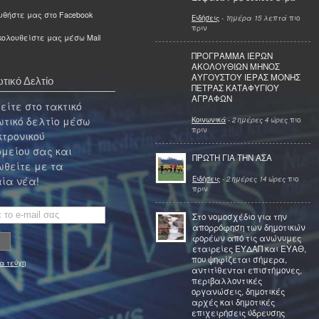
υθήστε μας στο Facebook
Ειδήσεις
-
1ημέρα 15 λεπτά
πιο
πριν
ολουθείστε μας μέσω Mail
ΠΡΟΓΡΑΜΜΑ ΙΕΡΩΝ
ΑΚΟΛΟΥΘΙΩΝ ΜΗΝΟΣ
ΑΥΓΟΥΣΤΟΥ ΙΕΡΑΣ ΜΟΝΗΣ
τικό Δελτίο
ΠΕΤΡΑΣ ΚΑΤΑΦΥΓΙΟΥ
ΑΓΡΑΦΩΝ
ίτε στο τακτικό
τικό δελτίο μέσω
Κοινωνικά
-
2 ημέρες 4 ώρες
πιο
πριν
κτρονικού
μείου σας και
ΠΡΩΤΗ ΓΙΑ ΤΗΝ ΑΣΑ
θείτε με τα
Ειδήσεις
-
2 ημέρες 14 ώρες
πιο
ία νέα!
πριν
Στο νομοσχέδιο για την
απορρόφηση των δημοτικών
φορέων από τις ανώνυμες
εταιρείες ΕΥΔΑΠ και ΕΥΑΘ,
που ψηφίζεται σήμερα,
α τεύχη
αντιτίθενται επιστήμονες,
περιβαλλοντικές
οργανώσεις, δημοτικές
αρχές και δημοτικές
επιχειρήσεις ύδρευσης