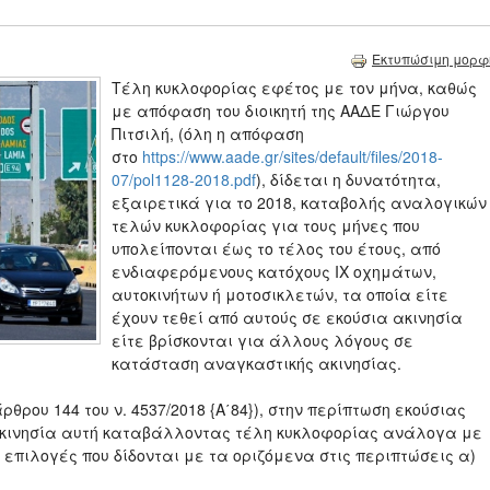
Εκτυπώσιμη μορφ
Τέλη κυκλοφορίας εφέτος με τον μήνα, καθώς
με απόφαση του διοικητή της ΑΑΔΕ Γιώργου
Πιτσιλή, (όλη η απόφαση
στο
https://www.aade.gr/sites/default/files/2018-
07/pol1128-2018.pdf
), δίδεται η δυνατότητα,
εξαιρετικά για το 2018, καταβολής αναλογικών
τελών κυκλοφορίας για τους μήνες που
υπολείπονται έως το τέλος του έτους, από
ενδιαφερόμενους κατόχους ΙΧ οχημάτων,
αυτοκινήτων ή μοτοσικλετών, τα οποία είτε
έχουν τεθεί από αυτούς σε εκούσια ακινησία
είτε βρίσκονται για άλλους λόγους σε
κατάσταση αναγκαστικής ακινησίας.
ου 144 του ν. 4537/2018 {Α΄84}), στην περίπτωση εκούσιας
ν ακινησία αυτή καταβάλλοντας τέλη κυκλοφορίας ανάλογα με
επιλογές που δίδονται με τα οριζόμενα στις περιπτώσεις α)