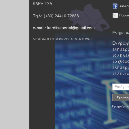
ΚΑΡΔΙΤΣΑ
Ακολο
Τηλ:
(+30) 24410 72888
Παρακ
e-mail:
karditsaportal@gmail.com
Ενημερω
ΔΙΕΥΘΥΝΣΗ ΤΣΟΜΠΑΝΙΔΗΣ ΧΡΥΣΟΣΤΟΜΟΣ
Εγγραφε
ενημερω
του ηλε
ταχυδρο
ενημερω
τελευτα
Προηγούμεν