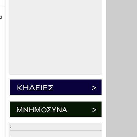
ή
.
.