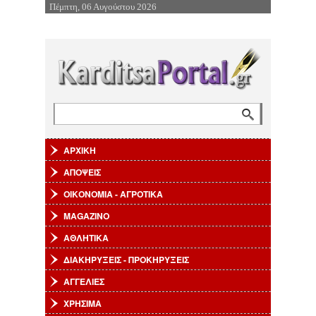
Πέμπτη, 06 Αυγούστου 2026
Επιστροφή στην Πλοήγηση
Αναζήτηση
Φόρμα αναζήτησης
ΑΡΧΙΚΗ
ΑΠΟΨΕΙΣ
ΟΙΚΟΝΟΜΙΑ - ΑΓΡΟΤΙΚΑ
MAGAZINO
ΑΘΛΗΤΙΚΑ
ΔΙΑΚΗΡΥΞΕΙΣ - ΠΡΟΚΗΡΥΞΕΙΣ
ΑΓΓΕΛΙΕΣ
ΧΡΗΣΙΜΑ