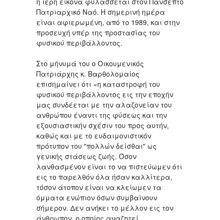
η ιερή εικόνα φυλάσσεται στον Πάνσεπτο
Πατριαρχικό Ναό. Η σημερινή ημέρα
είναι αφιερωμένη, από το 1989, και στην
προσευχή υπέρ της προστασίας του
φυσικού περιβάλλοντος.
Στο μήνυμά του ο Οικουμενικός
Πατριάρχης κ. Βαρθολομαίος
επισημαίνει ότι «η καταστροφή του
φυσικού περιβάλλοντος εις την εποχήν
μας συνδέεται με την αλαζονείαν του
ανθρώπου έναντι της φύσεως και την
εξουσιαστικήν σχέσιν του προς αυτήν,
καθώς και με το ευδαιμονιστικόν
πρότυπον του "πολλών δείσθαι" ως
γενικής στάσεως ζωής. Όσον
λανθασμένον είναι το να πιστεύωμεν ότι
εις το παρελθόν όλα ήσαν καλλίτερα,
τόσον άτοπον είναι να κλείωμεν τα
όμματα ενώπιον όσων συμβαίνουν
σήμερον. Δεν ανήκει το μέλλον εις τον
άνθρωπον, ο οποίος αναζητεί