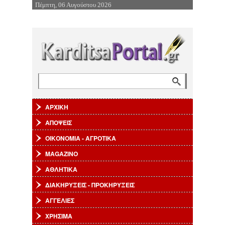
Πέμπτη, 06 Αυγούστου 2026
Επιστροφή στην Πλοήγηση
Αναζήτηση
Φόρμα αναζήτησης
ΑΡΧΙΚΗ
ΑΠΟΨΕΙΣ
ΟΙΚΟΝΟΜΙΑ - ΑΓΡΟΤΙΚΑ
MAGAZINO
ΑΘΛΗΤΙΚΑ
ΔΙΑΚΗΡΥΞΕΙΣ - ΠΡΟΚΗΡΥΞΕΙΣ
ΑΓΓΕΛΙΕΣ
ΧΡΗΣΙΜΑ