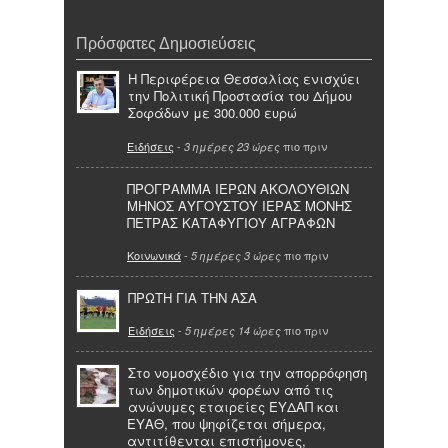
Πρόσφατες Δημοσιεύσεις
Η Περιφέρεια Θεσσαλίας ενισχύει
την Πολιτική Προστασία του Δήμου
Σοφάδων με 300.000 ευρώ
Ειδήσεις
-
πιο πριν
3 ημέρες 23 ώρες
ΠΡΟΓΡΑΜΜΑ ΙΕΡΩΝ ΑΚΟΛΟΥΘΙΩΝ
ΜΗΝΟΣ ΑΥΓΟΥΣΤΟΥ ΙΕΡΑΣ ΜΟΝΗΣ
ΠΕΤΡΑΣ ΚΑΤΑΦΥΓΙΟΥ ΑΓΡΑΦΩΝ
Κοινωνικά
-
πιο πριν
5 ημέρες 3 ώρες
ΠΡΩΤΗ ΓΙΑ ΤΗΝ ΑΣΑ
Ειδήσεις
-
πιο πριν
5 ημέρες 14 ώρες
Στο νομοσχέδιο για την απορρόφηση
των δημοτικών φορέων από τις
ανώνυμες εταιρείες ΕΥΔΑΠ και
ΕΥΑΘ, που ψηφίζεται σήμερα,
αντιτίθενται επιστήμονες,