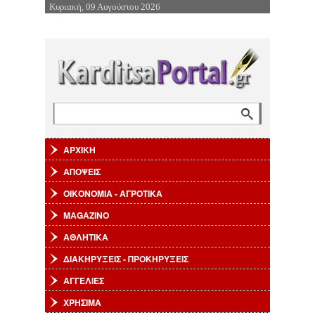
Κυριακή, 09 Αυγούστου 2026
Επιστροφή στην Πλοήγηση
Αναζήτηση
Φόρμα αναζήτησης
ΑΡΧΙΚΗ
ΑΠΟΨΕΙΣ
ΟΙΚΟΝΟΜΙΑ - ΑΓΡΟΤΙΚΑ
MAGAZINO
ΑΘΛΗΤΙΚΑ
ΔΙΑΚΗΡΥΞΕΙΣ - ΠΡΟΚΗΡΥΞΕΙΣ
ΑΓΓΕΛΙΕΣ
ΧΡΗΣΙΜΑ