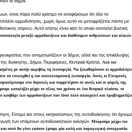
σουν οι δήμοι.
ων, είναι πάρα πολύ κρίσιμο να αναφέρουμε ότι όλα τα
πιπλέον αρμοδιότητες, χωρίς όμως αυτό να μεταφράζεται πάντα με
οτικούς πόρους. Αυτό επίσης είναι κάτι το οποίο αποτελεί βασική
δυσαναλογία μεταξύ αρμοδιοτήτων και διαθέσιμων ανθρώπινων και υλικών
αφειοκρατίας που αντιμετωπίζουν οι δήμοι, αλλά και της επικάλυψης
ης διοίκησης, Δήμοι, Περιφέρειες, Κεντρικό Κράτος.
Από τον
ισμένες με αυτήν ακριβώς τη λειτουργία. Να ξεκαθαρίσουν οι αρμοδιότητε
στε να επιτευχθεί η πιο αποτελεσματική λειτουργία. Αυτές οι Επιτροπές
 παραπέμπουμε στο διηνεκές και συμμετέχουν σε αυτές και οι φορείς της
ουμε καταλήξει μέχρι το τέλος του χρόνου σε ένα θεσμικό πλαίσιο, το
 το κουβάρι των αρμοδιοτήτων που τόσο πολύ απασχολεί και προβληματίζει
ήτηση. Είπαμε και στους εκπροσώπους της αυτοδιοίκησης ότι έχουμε
ξαγωγή των επόμενων αυτοδιοικητικών εκλογών.
Μπορούμε μέχρι τον
 και αυτό θα γίνει εφόσον έχουμε μία καλή και παραγωγική συνεργασία.