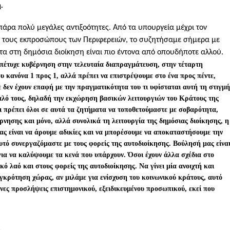
.
πάρα πολύ μεγάλες αντιξοότητες. Από τα υπουργεία μέχρι τον
ε τους εκπροσώπους των Περιφερειών, το συζητήσαμε σήμερα με
 στη δημόσια διοίκηση είναι πιο έντονα από οπουδήποτε αλλού.
ο πέτυχε κυβέρνηση στην τελευταία διαπραγμάτευση, στην τέταρτη
 κανόνα 1 προς 1, αλλά πρέπει να επιστρέψουμε στο ένα προς πέντε,
 δεν έχουν επαφή με την πραγματικότητα του τι υφίσταται αυτή τη στιγμή
αλό τους, δηλαδή την εκχώρηση βασικών λειτουργιών του Κράτους της
τι πρέπει όλοι σε αυτά τα ζητήματα να τοποθετούμαστε με σοβαρότητα,
έρνησης και μόνο, αλλά συνολικά τη λειτουργία της δημόσιας διοίκησης, η
 μας είναι να άρουμε αδικίες και να μπορέσουμε να αποκαταστήσουμε την
υτό συνεργαζόμαστε με τους φορείς της αυτοδιοίκησης. Βούλησή μας είνα
για να καλύψουμε τα κενά που υπάρχουν. Όσοι έχουν άλλα σχέδια στο
ό λαό και στους φορείς της αυτοδιοίκησης. Να γίνει μία ανοιχτή και
γκρότηση χώρας, αν μιλάμε για ενίσχυση του κοινωνικού κράτους, αυτό
ένες προσλήψεις επιστημονικού, εξειδικευμένου προσωπικού, εκεί που