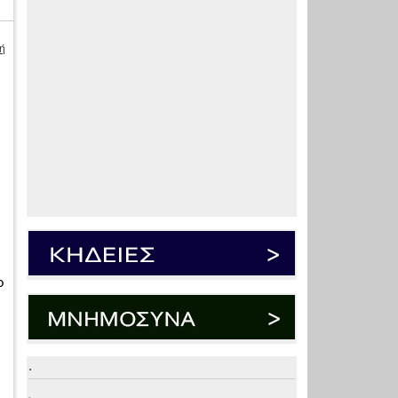
ή
ο
.
.