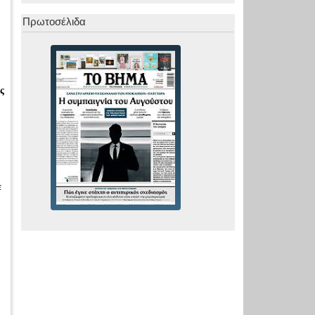
Πρωτοσέλιδα
ς
ε