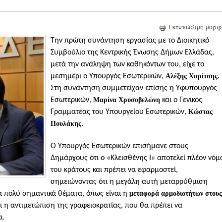
Εκτυπώσιμη μορφ
Tην πρώτη συνάντηση εργασίας με το Διοικητικό
Συμβούλιο της Κεντρικής Ένωσης Δήμων Ελλάδας,
μετά την ανάληψη των καθηκόντων του, είχε το
μεσημέρι ο Υπουργός Εσωτερικών,
Αλέξης
Χαρίτσης
.
Στη συνάντηση συμμετείχαν επίσης η Υφυπουργός
Εσωτερικών,
Μαρίνα
Χρυσοβελώνη
και ο Γενικός
Γραμματέας του Υπουργείου Εσωτερικών,
Κώστας
Πουλάκης
.
O Υπουργός Εσωτερικών επισήμανε στους
Δημάρχους ότι ο «Κλεισθένης Ι» αποτελεί πλέον νόμ
του κράτους και πρέπει να εφαρμοστεί,
σημειώνοντας ότι η μεγάλη αυτή μεταρρύθμιση
λα πολύ σημαντικά θέματα, όπως είναι η
μεταφορά αρμοδιοτήτων στους
ι η αντιμετώπιση της γραφειοκρατίας, που θα πρέπει να
α.