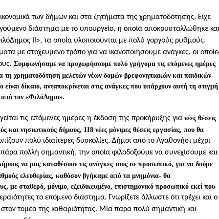
ικονομικά των δήμων και στα ζητήματα της χρηματοδότησης. Είχε
ηγούμενο διάστημα με το υπουργείο, η οποία αποκρυσταλλώθηκε κα
λόΔημος ΙΙ», τα οποία υλοποιούνται με πολύ γοργούς ρυθμούς.
ματα με στοχευμένο τρόπο για να ικανοποιήσουμε ανάγκες, οι οποίε
ους
. Συμφωνήσαμε να προχωρήσουμε πολύ γρήγορα τις επόμενες ημέρες
α τη χρηματοδότηση μελετών νέων δομών βρεφονηπιακών και παιδικών
ο είναι δίκαιο, ανταποκρίνεται στις ανάγκες που υπάρχουν αυτή τη στιγμή
α από τον «ΦιλόΔημο».
είται τις επόμενες ημέρες η έκδοση της προκήρυξης για
νέες θέσεις
ς και νησιωτικούς δήμους, 118 νέες μόνιμες θέσεις εργασίας, που θα
πίζουν πολύ ιδιαίτερες δυσκολίες. Δήμοι από το Αγαθονήσι μέχρι
α πάρα πολλή σημαντική, την οποία φιλοδοξούμε να συνεχίσουμε και
Δήμους να μας καταθέσουν τις ανάγκες τους σε προσωπικό, για να δούμε
θμούς ελευθερίας, καθόσον βγήκαμε από τα μνημόνια- θα
ς, με σταθερό, μόνιμο, εξειδικευμένο, επιστημονικό προσωπικό εκεί που
τεραιότητες το επόμενο διάστημα. Γνωρίζετε άλλωστε ότι τρέχει και ο
ς στον τομέα της καθαριότητας. Μία πάρα πολύ σημαντική και