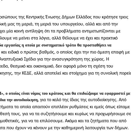
ροσώπους της Κεντρικής Ένωσης Δήμων Ελλάδος που κράτησε τρεις
ική μας τη μεριά, τη μεριά του υπουργείου, αλλά και από την
ι μία κοινή αντίληψη ότι τα προβλήματα αντιμετωπίζονται με
ουμε να μείνει στα λόγια, αλλά θέλουμε να έχει και πρακτικό
α εργασίας η οποία με συστηματικό τρόπο θα προσπαθήσει να
και ειδικά ο πρώτος βαθμός, ο οποίος έχει την πιο άμεση επαφή με
ό Αναπτυξιακό Σχέδιο για την ανασυγκρότηση της χώρας. Η
εδα, θεσμικό και οικονομικό, δεν αφορά μόνο τη σχέση του
ησης, την ΚΕΔΕ, αλλά αποτελεί και στοίχημα για τη συνολική πορεί
Ι», ο οποίος είναι νόμος του κράτους και θα επιδιώξουμε να εφαρμοστεί με
ίδια την αυτοδιοίκηση,
για το καλό της ίδιας της αυτοδιοίκησης. Από
τήματα τα οποία απαιτούν επιπλέον ρυθμίσεις κι εμείς όπως είπαμε
άθεσή τους, για να τα συζητήσουμε και κυρίως να προχωρήσουμε σε
ομοθετικές, για να τα επιλύσουμε. Ακόμα και τα ζητήματα που από
τα που έχουν να κάνουν με την καθημερινή λειτουργία των δήμων.