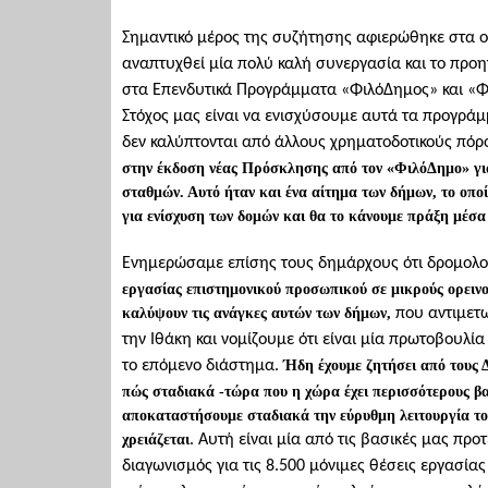
Σημαντικό μέρος της συζήτησης αφιερώθηκε στα ο
αναπτυχθεί μία πολύ καλή συνεργασία και το προ
στα Επενδυτικά Προγράμματα «ΦιλόΔημος» και «Φι
Στόχος μας είναι να ενισχύσουμε αυτά τα προγράμ
δεν καλύπτονται από άλλους χρηματοδοτικούς πόρ
στην έκδοση νέας Πρόσκλησης από τον «ΦιλόΔημο» γι
σταθμών. Αυτό ήταν και ένα αίτημα των δήμων, το οποί
για ενίσχυση των δομών και θα το κάνουμε πράξη μέσ
Ενημερώσαμε επίσης τους δημάρχους ότι δρομολογ
εργασίας επιστημονικού προσωπικού σε μικρούς ορεινού
καλύψουν τις ανάγκες αυτών των δήμων,
που αντιμετω
την Ιθάκη και νομίζουμε ότι είναι μία πρωτοβουλί
το επόμενο διάστημα.
Ήδη έχουμε ζητήσει από τους 
πώς σταδιακά -τώρα που η χώρα έχει περισσότερους βα
αποκαταστήσουμε σταδιακά την εύρυθμη λειτουργία του
χρειάζεται
. Αυτή είναι μία από τις βασικές μας προ
διαγωνισμός για τις 8.500 μόνιμες θέσεις εργασία