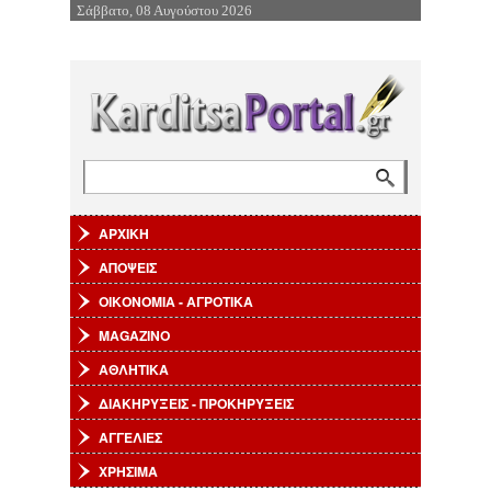
Σάββατο, 08 Αυγούστου 2026
Επιστροφή στην Πλοήγηση
Αναζήτηση
Φόρμα αναζήτησης
ΑΡΧΙΚΗ
ΑΠΟΨΕΙΣ
ΟΙΚΟΝΟΜΙΑ - ΑΓΡΟΤΙΚΑ
MAGAZINO
ΑΘΛΗΤΙΚΑ
ΔΙΑΚΗΡΥΞΕΙΣ - ΠΡΟΚΗΡΥΞΕΙΣ
ΑΓΓΕΛΙΕΣ
ΧΡΗΣΙΜΑ