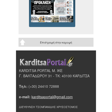
Επιστροφή στην κορυφή
KARDITSA PORTAL Μ. ΙΚΕ
Γ. ΒΑΛΤΑΔΩΡΟΥ 31 - ΤΚ: 43100 ΚΑΡΔΙΤΣΑ
Τηλ:
(+30) 24410 72888
e-mail:
karditsaportal@gmail.com
ΔΙΕΥΘΥΝΣΗ ΤΣΟΜΠΑΝΙΔΗΣ ΧΡΥΣΟΣΤΟΜΟΣ