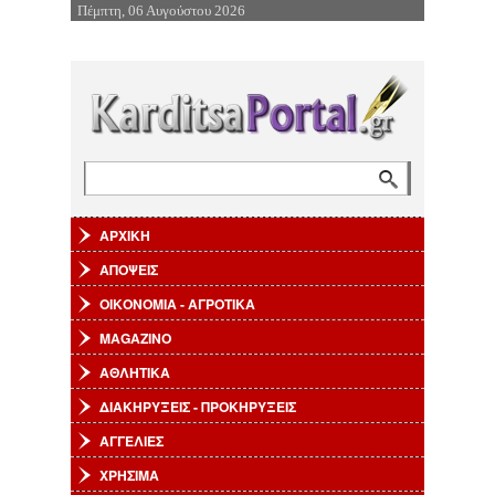
Πέμπτη, 06 Αυγούστου 2026
Επιστροφή στην Πλοήγηση
Αναζήτηση
Φόρμα αναζήτησης
ΑΡΧΙΚΗ
ΑΠΟΨΕΙΣ
ΟΙΚΟΝΟΜΙΑ - ΑΓΡΟΤΙΚΑ
MAGAZINO
ΑΘΛΗΤΙΚΑ
ΔΙΑΚΗΡΥΞΕΙΣ - ΠΡΟΚΗΡΥΞΕΙΣ
ΑΓΓΕΛΙΕΣ
ΧΡΗΣΙΜΑ