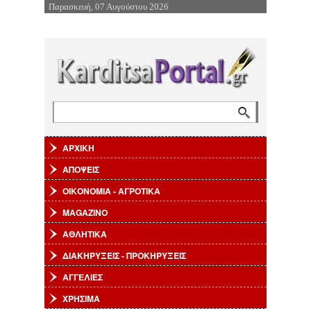
Παρασκευή, 07 Αυγούστου 2026
Επιστροφή στην Πλοήγηση
Αναζήτηση
Φόρμα αναζήτησης
ΑΡΧΙΚΗ
ΑΠΟΨΕΙΣ
ΟΙΚΟΝΟΜΙΑ - ΑΓΡΟΤΙΚΑ
MAGAZINO
ΑΘΛΗΤΙΚΑ
ΔΙΑΚΗΡΥΞΕΙΣ - ΠΡΟΚΗΡΥΞΕΙΣ
ΑΓΓΕΛΙΕΣ
ΧΡΗΣΙΜΑ