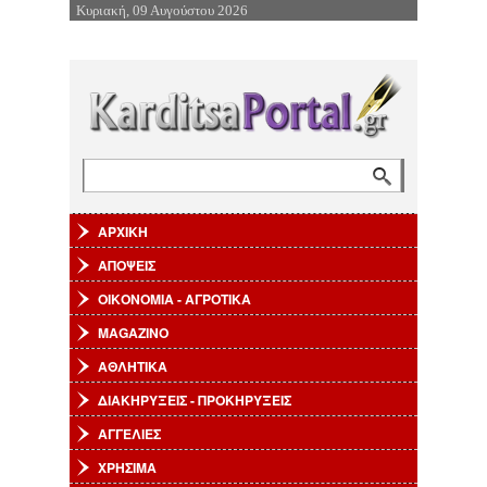
Κυριακή, 09 Αυγούστου 2026
Επιστροφή στην Πλοήγηση
Αναζήτηση
Φόρμα αναζήτησης
ΑΡΧΙΚΗ
ΑΠΟΨΕΙΣ
ΟΙΚΟΝΟΜΙΑ - ΑΓΡΟΤΙΚΑ
MAGAZINO
ΑΘΛΗΤΙΚΑ
ΔΙΑΚΗΡΥΞΕΙΣ - ΠΡΟΚΗΡΥΞΕΙΣ
ΑΓΓΕΛΙΕΣ
ΧΡΗΣΙΜΑ