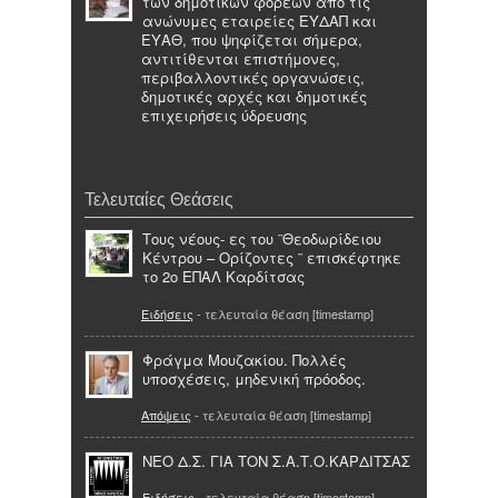
των δημοτικών φορέων από τις
ανώνυμες εταιρείες ΕΥΔΑΠ και
ΕΥΑΘ, που ψηφίζεται σήμερα,
αντιτίθενται επιστήμονες,
περιβαλλοντικές οργανώσεις,
δημοτικές αρχές και δημοτικές
επιχειρήσεις ύδρευσης
Τελευταίες Θεάσεις
Τους νέους- ες του ¨Θεοδωρίδειου
Κέντρου – Ορίζοντες ¨ επισκέφτηκε
το 2ο ΕΠΑΛ Καρδίτσας
Ειδήσεις
- τελευταία θέαση [timestamp]
Φράγμα Μουζακίου. Πολλές
υποσχέσεις, μηδενική πρόοδος.
Απόψεις
- τελευταία θέαση [timestamp]
ΝΕΟ Δ.Σ. ΓΙΑ ΤΟΝ Σ.Α.Τ.Ο.ΚΑΡΔΙΤΣΑΣ
Ειδήσεις
- τελευταία θέαση [timestamp]