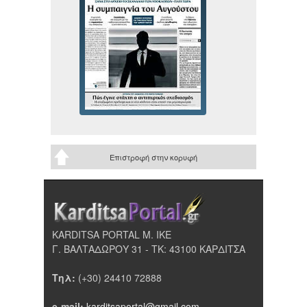
Επιστροφή στην κορυφή
KARDITSA PORTAL Μ. ΙΚΕ
Γ. ΒΑΛΤΑΔΩΡΟΥ 31 - ΤΚ: 43100 ΚΑΡΔΙΤΣΑ
Τηλ:
(+30) 24410 72888
e-mail:
karditsaportal@gmail.com