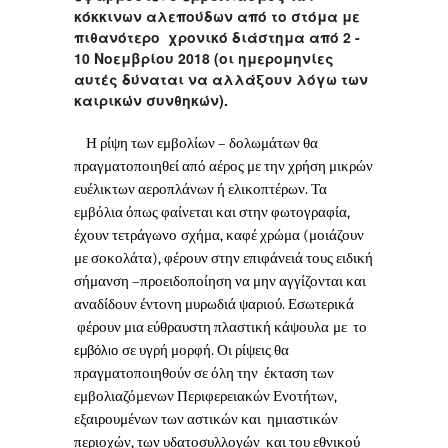
κόκκινων αλεπούδων από το στόμα με
πιθανότερο χρονικό διάστημα από 2 -
10 Νοεμβρίου 2018 (οι ημερομηνίες
αυτές δύναται να αλλάξουν λόγω των
καιρικών συνθηκών).
Η ρίψη των εμβολίων – δολωμάτων θα
πραγματοποιηθεί από αέρος με την χρήση μικρών
ευέλικτων αεροπλάνων ή ελικοπτέρων. Τα
εμβόλια όπως φαίνεται και στην φωτογραφία,
έχουν τετράγωνο
σχήμα, καφέ χρώμα (μοιάζουν
με σοκολάτα), φέρουν στην επιφάνειά τους ειδική
σήμανση –προειδοποίηση να μην αγγίζονται και
αναδίδουν έντονη μυρωδιά ψαριού. Εσωτερικά
φέρουν μια εύθραυστη πλαστική κάψουλα
με το
σε υγρή μορφή. Οι ρίψεις θα
εμβόλιο
πραγματοποιηθούν σε όλη την έκταση των
εμβολιαζόμενων Περιφερειακών Ενοτήτων,
εξαιρουμένων των αστικών και ημιαστικών
περιοχών, των υδατοσυλλογών και του εθνικού