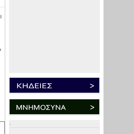
ή
α
.
.