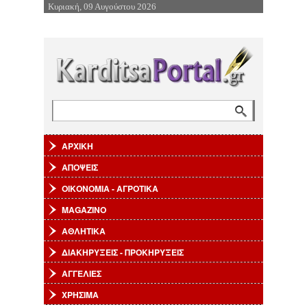
Κυριακή, 09 Αυγούστου 2026
Επιστροφή στην Πλοήγηση
Αναζήτηση
Φόρμα αναζήτησης
ΑΡΧΙΚΗ
ΑΠΟΨΕΙΣ
ΟΙΚΟΝΟΜΙΑ - ΑΓΡΟΤΙΚΑ
MAGAZINO
ΑΘΛΗΤΙΚΑ
ΔΙΑΚΗΡΥΞΕΙΣ - ΠΡΟΚΗΡΥΞΕΙΣ
ΑΓΓΕΛΙΕΣ
ΧΡΗΣΙΜΑ