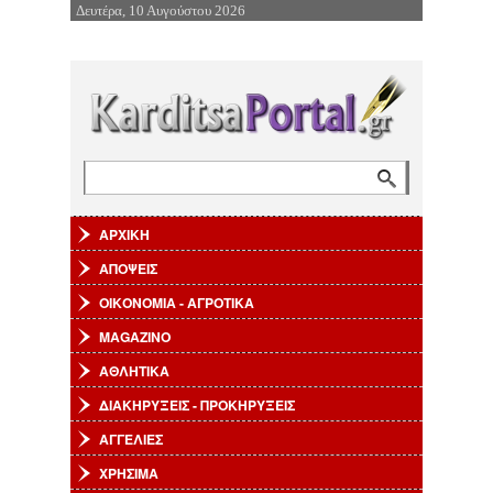
Δευτέρα, 10 Αυγούστου 2026
Επιστροφή στην Πλοήγηση
Αναζήτηση
Φόρμα αναζήτησης
ΑΡΧΙΚΗ
ΑΠΟΨΕΙΣ
ΟΙΚΟΝΟΜΙΑ - ΑΓΡΟΤΙΚΑ
MAGAZINO
ΑΘΛΗΤΙΚΑ
ΔΙΑΚΗΡΥΞΕΙΣ - ΠΡΟΚΗΡΥΞΕΙΣ
ΑΓΓΕΛΙΕΣ
ΧΡΗΣΙΜΑ