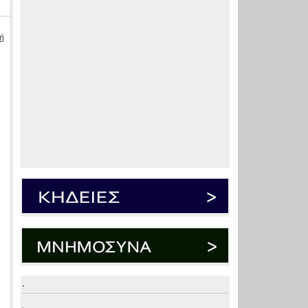
ή
.
.