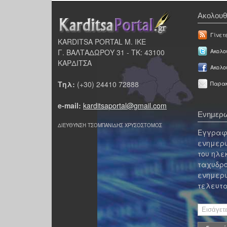
Ακολουθ
Γίνετ
KARDITSA PORTAL Μ. ΙΚΕ
Γ. ΒΑΛΤΑΔΩΡΟΥ 31 - ΤΚ: 43100
Ακολου
ΚΑΡΔΙΤΣΑ
Ακολο
Τηλ:
(+30) 24410 72888
Παρακ
e-mail:
karditsaportal@gmail.com
Ενημερω
ΔΙΕΥΘΥΝΣΗ ΤΣΟΜΠΑΝΙΔΗΣ ΧΡΥΣΟΣΤΟΜΟΣ
Εγγραφε
ενημερω
του ηλε
ταχυδρο
ενημερω
τελευτα