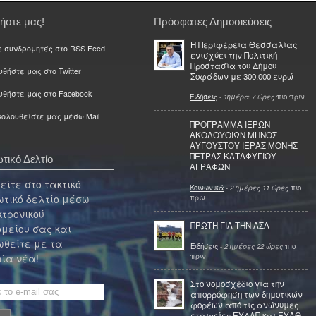
ήστε μας!
Πρόσφατες Δημοσιεύσεις
Η Περιφέρεια Θεσσαλίας
ε συνδρομητές στο RSS Feed
ενισχύει την Πολιτική
Προστασία του Δήμου
θήστε μας στο Twitter
Σοφάδων με 300.000 ευρώ
υθήστε μας στο Facebook
Ειδήσεις
-
1ημέρα 7 ώρες
πιο πριν
ολουθείστε μας μέσω Mail
ΠΡΟΓΡΑΜΜΑ ΙΕΡΩΝ
ΑΚΟΛΟΥΘΙΩΝ ΜΗΝΟΣ
ΑΥΓΟΥΣΤΟΥ ΙΕΡΑΣ ΜΟΝΗΣ
ΠΕΤΡΑΣ ΚΑΤΑΦΥΓΙΟΥ
τικό Δελτίο
ΑΓΡΑΦΩΝ
ίτε στο τακτικό
Κοινωνικά
-
2 ημέρες 11 ώρες
πιο
τικό δελτίο μέσω
πριν
κτρονικού
ΠΡΩΤΗ ΓΙΑ ΤΗΝ ΑΣΑ
μείου σας και
θείτε με τα
Ειδήσεις
-
2 ημέρες 22 ώρες
πιο
πριν
ία νέα!
Στο νομοσχέδιο για την
απορρόφηση των δημοτικών
φορέων από τις ανώνυμες
εταιρείες ΕΥΔΑΠ και ΕΥΑΘ,