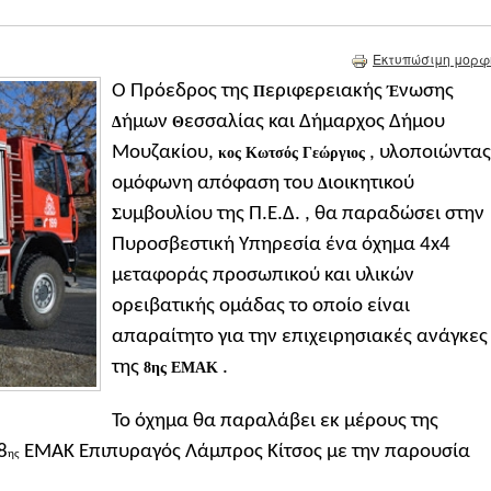
Εκτυπώσιμη μορφ
Ο Πρόεδρος της
εριφερειακής
νωσης
Π
Έ
ήμων
εσσαλίας και Δήμαρχος Δήμου
Δ
Θ
Μουζακίου,
, υλοποιώντας
κ
ος
Κωτσός Γεώργιος
ομόφωνη απόφαση του
ιοικητικού
Δ
υμβουλίου της Π.Ε.Δ. , θα παραδώσει στην
Σ
Πυροσβεστική Υπηρεσία ένα όχημα 4x4
μεταφοράς προσωπικού και υλικών
ορειβατικής ομάδας το οποίο είναι
απαραίτητο για την επιχειρησιακές ανάγκες
της
.
8
ης
ΕΜΑΚ
Το όχημα θα παραλάβει εκ μέρους της
8
ΕΜΑΚ Επιπυραγός Λάμπρος Κίτσος με την παρουσία
ης