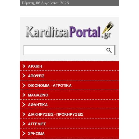
Πέμπτη, 06 Αυγούστου 2026
Επιστροφή στην Πλοήγηση
Αναζήτηση
Φόρμα αναζήτησης
ΑΡΧΙΚΗ
ΑΠΟΨΕΙΣ
ΟΙΚΟΝΟΜΙΑ - ΑΓΡΟΤΙΚΑ
MAGAZINO
ΑΘΛΗΤΙΚΑ
ΔΙΑΚΗΡΥΞΕΙΣ - ΠΡΟΚΗΡΥΞΕΙΣ
ΑΓΓΕΛΙΕΣ
ΧΡΗΣΙΜΑ