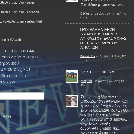
Προστασία του Δήμου
θήστε μας στο Twitter
Σοφάδων με 300.000 ευρώ
υθήστε μας στο Facebook
Ειδήσεις
-
23 ώρες 16 λεπτά
πιο
πριν
ολουθείστε μας μέσω Mail
ΠΡΟΓΡΑΜΜΑ ΙΕΡΩΝ
ΑΚΟΛΟΥΘΙΩΝ ΜΗΝΟΣ
ΑΥΓΟΥΣΤΟΥ ΙΕΡΑΣ ΜΟΝΗΣ
τικό Δελτίο
ΠΕΤΡΑΣ ΚΑΤΑΦΥΓΙΟΥ
ΑΓΡΑΦΩΝ
ίτε στο τακτικό
τικό δελτίο μέσω
Κοινωνικά
-
2 ημέρες 3 ώρες
πιο
πριν
κτρονικού
μείου σας και
ΠΡΩΤΗ ΓΙΑ ΤΗΝ ΑΣΑ
θείτε με τα
Ειδήσεις
-
2 ημέρες 13 ώρες
πιο
ία νέα!
πριν
Στο νομοσχέδιο για την
απορρόφηση των δημοτικών
φορέων από τις ανώνυμες
εταιρείες ΕΥΔΑΠ και ΕΥΑΘ,
που ψηφίζεται σήμερα,
α τεύχη
αντιτίθενται επιστήμονες,
περιβαλλοντικές
οργανώσεις, δημοτικές
αρχές και δημοτικές