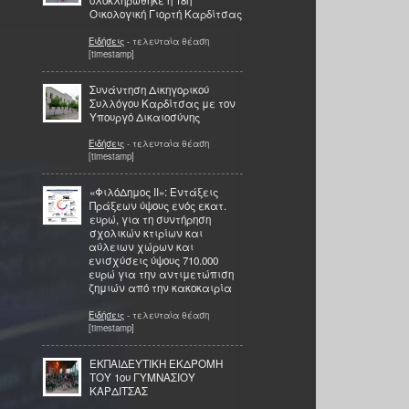
ολοκληρώθηκε η 18η
Οικολογική Γιορτή Καρδίτσας
Ειδήσεις
- τελευταία θέαση
[timestamp]
Συνάντηση Δικηγορικού
Συλλόγου Καρδίτσας με τον
Υπουργό Δικαιοσύνης
Ειδήσεις
- τελευταία θέαση
[timestamp]
«ΦιλόΔημος II»: Εντάξεις
Πράξεων ύψους ενός εκατ.
ευρώ, για τη συντήρηση
σχολικών κτιρίων και
αύλειων χώρων και
ενισχύσεις ύψους 710.000
ευρώ για την αντιμετώπιση
ζημιών από την κακοκαιρία
Ειδήσεις
- τελευταία θέαση
[timestamp]
ΕΚΠΑΙΔΕΥΤΙΚΗ ΕΚΔΡΟΜΗ
ΤΟΥ 1ου ΓΥΜΝΑΣΙΟΥ
ΚΑΡΔΙΤΣΑΣ