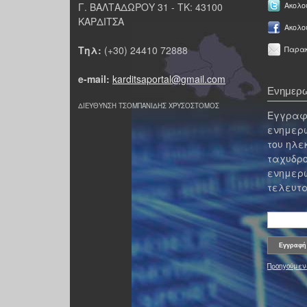
Γ. ΒΑΛΤΑΔΩΡΟΥ 31 - ΤΚ: 43100
Ακολου
ΚΑΡΔΙΤΣΑ
Ακολο
Τηλ:
(+30) 24410 72888
Παρακ
e-mail:
karditsaportal@gmail.com
Ενημερω
ΔΙΕΥΘΥΝΣΗ ΤΣΟΜΠΑΝΙΔΗΣ ΧΡΥΣΟΣΤΟΜΟΣ
Εγγραφε
ενημερω
του ηλε
ταχυδρο
ενημερω
τελευτα
Προηγούμεν