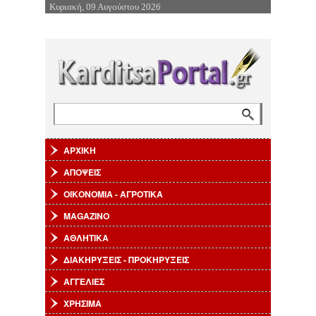
Κυριακή, 09 Αυγούστου 2026
Επιστροφή στην Πλοήγηση
Αναζήτηση
Φόρμα αναζήτησης
ΑΡΧΙΚΗ
ΑΠΟΨΕΙΣ
ΟΙΚΟΝΟΜΙΑ - ΑΓΡΟΤΙΚΑ
MAGAZINO
ΑΘΛΗΤΙΚΑ
ΔΙΑΚΗΡΥΞΕΙΣ - ΠΡΟΚΗΡΥΞΕΙΣ
ΑΓΓΕΛΙΕΣ
ΧΡΗΣΙΜΑ