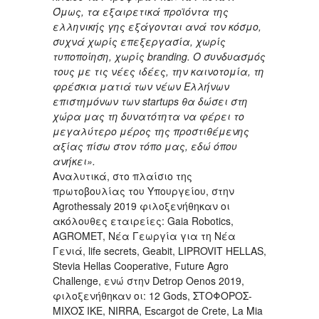
Όμως, τα εξαιρετικά προϊόντα της
ελληνικής γης εξάγονται ανά τον κόσμο,
συχνά χωρίς επεξεργασία, χωρίς
τυποποίηση, χωρίς branding. Ο συνδυασμός
τους με τις νέες ιδέες, την καινοτομία, τη
φρέσκια ματιά των νέων Ελλήνων
επιστημόνων των startups θα δώσει στη
χώρα μας τη δυνατότητα να φέρει το
μεγαλύτερο μέρος της προστιθέμενης
αξίας πίσω στον τόπο μας, εδώ όπου
ανήκει».
Αναλυτικά, στο πλαίσιο της
πρωτοβουλίας του Υπουργείου, στην
Agrothessaly 2019 φιλοξενήθηκαν οι
ακόλουθες εταιρείες: Gaia Robotics,
AGROMET, Νέα Γεωργία για τη Νέα
Γενιά, life secrets, Geabit, LIPROVIT HELLAS,
Stevia Hellas Cooperative, Future Agro
Challenge, ενώ στην Detrop Oenos 2019,
φιλοξενήθηκαν οι: 12 Gods, ΣΤΟΦΟΡΟΣ-
ΜΙΧΟΣ ΙΚΕ, NIRRA, Escargot de Crete, La Mia