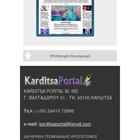
Επιστροφή στην κορυφή
KARDITSA PORTAL Μ. ΙΚΕ
Γ. ΒΑΛΤΑΔΩΡΟΥ 31 - ΤΚ: 43100 ΚΑΡΔΙΤΣΑ
Τηλ:
(+30) 24410 72888
e-mail:
karditsaportal@gmail.com
ΔΙΕΥΘΥΝΣΗ ΤΣΟΜΠΑΝΙΔΗΣ ΧΡΥΣΟΣΤΟΜΟΣ