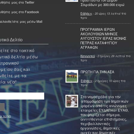
Προστασία του Δήμου
θήστε μας στο Twitter
Σοφάδων με 300.000 ευρώ
υθήστε μας στο Facebook
Ειδήσεις
-
20 ώρες 13 λεπτά
πιο
πριν
ολουθείστε μας μέσω Mail
ΠΡΟΓΡΑΜΜΑ ΙΕΡΩΝ
ΑΚΟΛΟΥΘΙΩΝ ΜΗΝΟΣ
ΑΥΓΟΥΣΤΟΥ ΙΕΡΑΣ ΜΟΝΗΣ
τικό Δελτίο
ΠΕΤΡΑΣ ΚΑΤΑΦΥΓΙΟΥ
ΑΓΡΑΦΩΝ
ίτε στο τακτικό
τικό δελτίο μέσω
Κοινωνικά
-
2 ημέρες 29 λεπτά
πιο
πριν
κτρονικού
μείου σας και
ΠΡΩΤΗ ΓΙΑ ΤΗΝ ΑΣΑ
θείτε με τα
Ειδήσεις
-
2 ημέρες 10 ώρες
πιο
ία νέα!
πριν
Στο νομοσχέδιο για την
απορρόφηση των δημοτικών
φορέων από τις ανώνυμες
εταιρείες ΕΥΔΑΠ και ΕΥΑΘ,
που ψηφίζεται σήμερα,
α τεύχη
αντιτίθενται επιστήμονες,
περιβαλλοντικές
οργανώσεις, δημοτικές
αρχές και δημοτικές