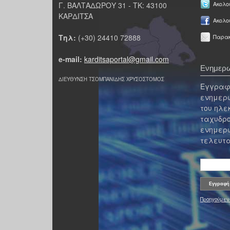
Γ. ΒΑΛΤΑΔΩΡΟΥ 31 - ΤΚ: 43100
Ακολου
ΚΑΡΔΙΤΣΑ
Ακολο
Τηλ:
(+30) 24410 72888
Παρακ
e-mail:
karditsaportal@gmail.com
Ενημερω
ΔΙΕΥΘΥΝΣΗ ΤΣΟΜΠΑΝΙΔΗΣ ΧΡΥΣΟΣΤΟΜΟΣ
Εγγραφε
ενημερω
του ηλε
ταχυδρο
ενημερω
τελευτα
Προηγούμεν