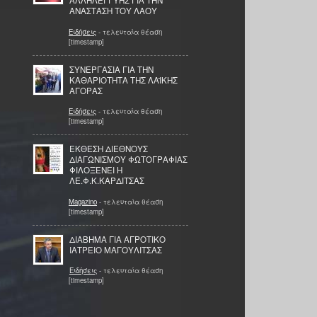
ΑΛΛΗΛΕΓΓΥΗΣ ΓΙΑ ΤΗΝ
ΑΝΑΣΤΑΣΗ ΤΟΥ ΛΑΟΥ
Ειδήσεις
- τελευταία θέαση
[timestamp]
ΣΥΝΕΡΓΑΣΙΑ ΓΙΑ ΤΗΝ
ΚΑΘΑΡΙΟΤΗΤΑ ΤΗΣ ΛΑΪΚΗΣ
ΑΓΟΡΑΣ
Ειδήσεις
- τελευταία θέαση
[timestamp]
ΕΚΘΕΣΗ ΔΙΕΘΝΟΥΣ
ΔΙΑΓΩΝΙΣΜΟΥ ΦΩΤΟΓΡΑΦΙΑΣ
ΦΙΛΟΞΕΝΕΙ Η
ΛΕ.Φ.Κ.ΚΑΡΔΙΤΣΑΣ
Magazino
- τελευταία θέαση
[timestamp]
ΔΙΑΒΗΜΑ ΓΙΑ ΑΓΡΟΤΙΚΟ
ΙΑΤΡΕΙΟ ΜΑΓΟΥΛΙΤΣΑΣ
Ειδήσεις
- τελευταία θέαση
[timestamp]