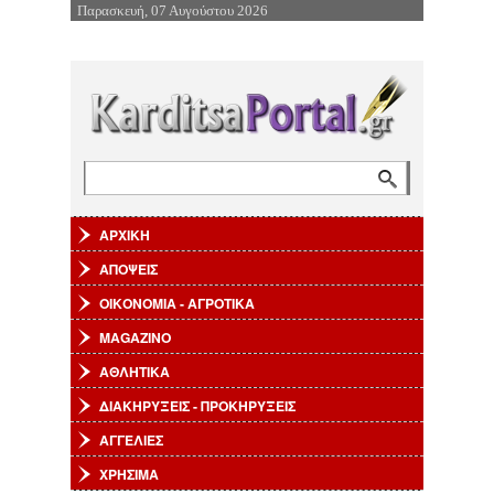
Παρασκευή, 07 Αυγούστου 2026
Επιστροφή στην Πλοήγηση
Αναζήτηση
Φόρμα αναζήτησης
ΑΡΧΙΚΗ
ΑΠΟΨΕΙΣ
ΟΙΚΟΝΟΜΙΑ - ΑΓΡΟΤΙΚΑ
MAGAZINO
ΑΘΛΗΤΙΚΑ
ΔΙΑΚΗΡΥΞΕΙΣ - ΠΡΟΚΗΡΥΞΕΙΣ
ΑΓΓΕΛΙΕΣ
ΧΡΗΣΙΜΑ