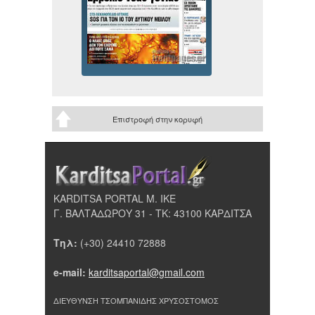
Επιστροφή στην κορυφή
KARDITSA PORTAL Μ. ΙΚΕ
Γ. ΒΑΛΤΑΔΩΡΟΥ 31 - ΤΚ: 43100 ΚΑΡΔΙΤΣΑ
Τηλ:
(+30) 24410 72888
e-mail:
karditsaportal@gmail.com
ΔΙΕΥΘΥΝΣΗ ΤΣΟΜΠΑΝΙΔΗΣ ΧΡΥΣΟΣΤΟΜΟΣ