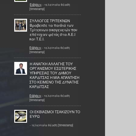
Ειδήσεις
- τελευταία θέαση
[timestamp]
ΣΥΛΛΟΓΟΣ ΤΡΙΤΕΚΝΩΝ
Βραβευσε τα παιδιά των
Τρίτεκνων οικογενειών που
επέτυχαν φέτος στα Α.Ε.Ι
και Τ.Ε.Ι.
Ειδήσεις
- τελευταία θέαση
[timestamp]
Η ΑΝΑΓΚΗ ΑΛΛΑΓΗΣ ΤΟΥ
ΟΡΓΑΝΙΣΜΟΥ ΕΣΩΤΕΡΙΚΗΣ
ΥΠΗΡΕΣΙΑΣ ΤΟΥ ΔΗΜΟΥ
ΚΑΡΔΙΤΣΑΣ Η ΜΙΑ ΑΠΑΝΤΗΣΗ
ΣΤΟ ΚΕΙΜΕΝΟ ΤΗΣ ΔΥΝΑΤΗΣ
ΚΑΡΔΙΤΣΑΣ
Ειδήσεις
- τελευταία θέαση
[timestamp]
OI ΕΚΒΙΑΣΜΟΙ ΤΣΑΚΙΖΟΥΝ ΤΟ
ΕΥΡΩ
- τελευταία θέαση [timestamp]