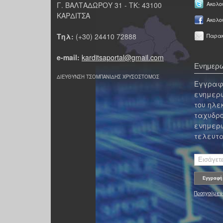
Γ. ΒΑΛΤΑΔΩΡΟΥ 31 - ΤΚ: 43100
Ακολου
ΚΑΡΔΙΤΣΑ
Ακολο
Τηλ:
(+30) 24410 72888
Παρακ
e-mail:
karditsaportal@gmail.com
Ενημερω
ΔΙΕΥΘΥΝΣΗ ΤΣΟΜΠΑΝΙΔΗΣ ΧΡΥΣΟΣΤΟΜΟΣ
Εγγραφε
ενημερω
του ηλε
ταχυδρο
ενημερω
τελευτα
Προηγούμεν