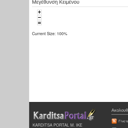
Μεγέθυνση Κειμένου
Current Size:
100%
Ακολουθ
Γίνετ
KARDITSA PORTAL Μ. ΙΚΕ