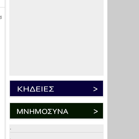
ή
.
.