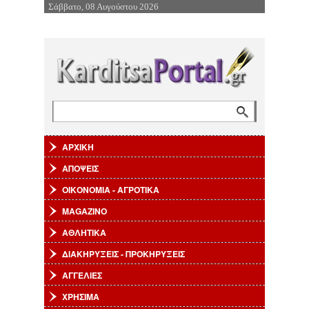
Σάββατο, 08 Αυγούστου 2026
Επιστροφή στην Πλοήγηση
Αναζήτηση
Φόρμα αναζήτησης
ΑΡΧΙΚΗ
ΑΠΟΨΕΙΣ
ΟΙΚΟΝΟΜΙΑ - ΑΓΡΟΤΙΚΑ
MAGAZINO
ΑΘΛΗΤΙΚΑ
ΔΙΑΚΗΡΥΞΕΙΣ - ΠΡΟΚΗΡΥΞΕΙΣ
ΑΓΓΕΛΙΕΣ
ΧΡΗΣΙΜΑ