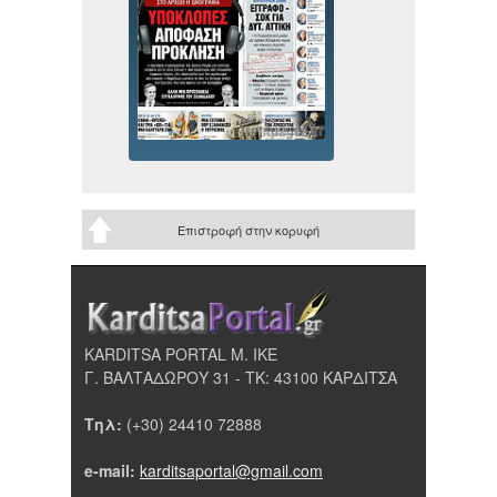
Επιστροφή στην κορυφή
KARDITSA PORTAL Μ. ΙΚΕ
Γ. ΒΑΛΤΑΔΩΡΟΥ 31 - ΤΚ: 43100 ΚΑΡΔΙΤΣΑ
Τηλ:
(+30) 24410 72888
e-mail:
karditsaportal@gmail.com