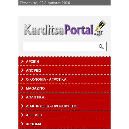
Παρασκευή, 07 Αυγούστου 2026
Επιστροφή στην Πλοήγηση
Αναζήτηση
Φόρμα αναζήτησης
ΑΡΧΙΚΗ
ΑΠΟΨΕΙΣ
ΟΙΚΟΝΟΜΙΑ - ΑΓΡΟΤΙΚΑ
MAGAZINO
ΑΘΛΗΤΙΚΑ
ΔΙΑΚΗΡΥΞΕΙΣ - ΠΡΟΚΗΡΥΞΕΙΣ
ΑΓΓΕΛΙΕΣ
ΧΡΗΣΙΜΑ