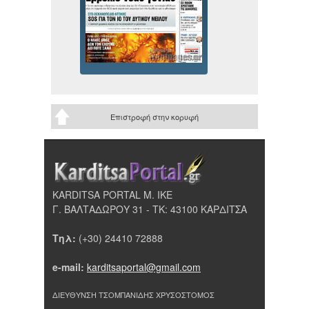
Επιστροφή στην κορυφή
KARDITSA PORTAL Μ. ΙΚΕ
Γ. ΒΑΛΤΑΔΩΡΟΥ 31 - ΤΚ: 43100 ΚΑΡΔΙΤΣΑ
Τηλ:
(+30) 24410 72888
e-mail:
karditsaportal@gmail.com
ΔΙΕΥΘΥΝΣΗ ΤΣΟΜΠΑΝΙΔΗΣ ΧΡΥΣΟΣΤΟΜΟΣ