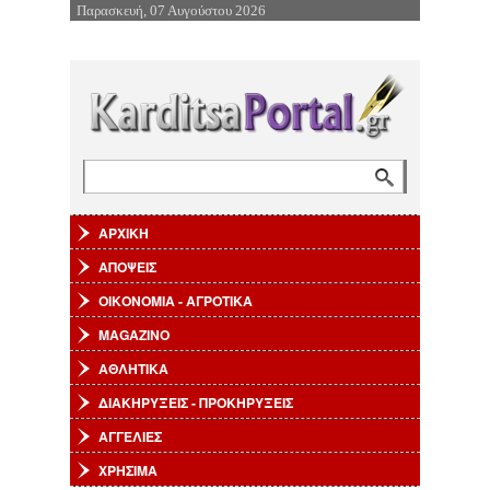
Παρασκευή, 07 Αυγούστου 2026
Επιστροφή στην Πλοήγηση
Αναζήτηση
Φόρμα αναζήτησης
ΑΡΧΙΚΗ
ΑΠΟΨΕΙΣ
ΟΙΚΟΝΟΜΙΑ - ΑΓΡΟΤΙΚΑ
MAGAZINO
ΑΘΛΗΤΙΚΑ
ΔΙΑΚΗΡΥΞΕΙΣ - ΠΡΟΚΗΡΥΞΕΙΣ
ΑΓΓΕΛΙΕΣ
ΧΡΗΣΙΜΑ