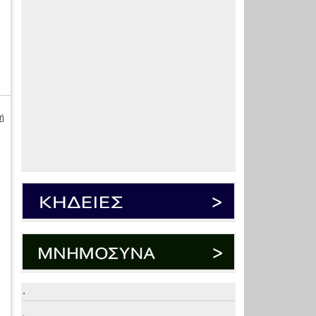
ή
.
.