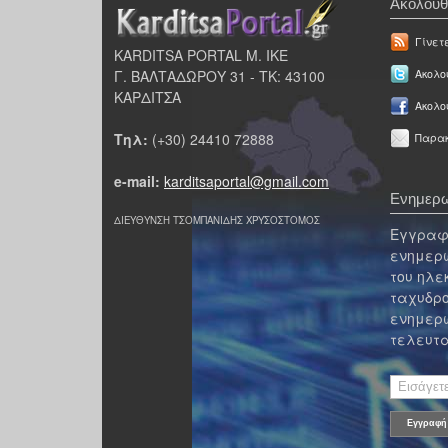
Ακολουθ
Γίνετ
KARDITSA PORTAL Μ. ΙΚΕ
Γ. ΒΑΛΤΑΔΩΡΟΥ 31 - ΤΚ: 43100
Ακολου
ΚΑΡΔΙΤΣΑ
Ακολο
Τηλ:
(+30) 24410 72888
Παρακ
e-mail:
karditsaportal@gmail.com
Ενημερω
ΔΙΕΥΘΥΝΣΗ ΤΣΟΜΠΑΝΙΔΗΣ ΧΡΥΣΟΣΤΟΜΟΣ
Εγγραφε
ενημερω
του ηλε
ταχυδρο
ενημερω
τελευτα