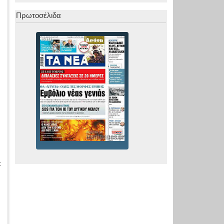
Πρωτοσέλιδα
ε
α