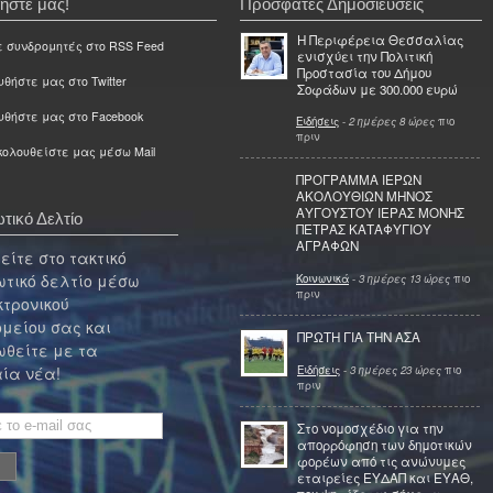
ήστε μας!
Πρόσφατες Δημοσιεύσεις
Η Περιφέρεια Θεσσαλίας
ε συνδρομητές στο RSS Feed
ενισχύει την Πολιτική
Προστασία του Δήμου
θήστε μας στο Twitter
Σοφάδων με 300.000 ευρώ
υθήστε μας στο Facebook
Ειδήσεις
-
2 ημέρες 8 ώρες
πιο
πριν
ολουθείστε μας μέσω Mail
ΠΡΟΓΡΑΜΜΑ ΙΕΡΩΝ
ΑΚΟΛΟΥΘΙΩΝ ΜΗΝΟΣ
ΑΥΓΟΥΣΤΟΥ ΙΕΡΑΣ ΜΟΝΗΣ
τικό Δελτίο
ΠΕΤΡΑΣ ΚΑΤΑΦΥΓΙΟΥ
ΑΓΡΑΦΩΝ
ίτε στο τακτικό
τικό δελτίο μέσω
Κοινωνικά
-
3 ημέρες 13 ώρες
πιο
πριν
κτρονικού
μείου σας και
ΠΡΩΤΗ ΓΙΑ ΤΗΝ ΑΣΑ
θείτε με τα
Ειδήσεις
-
3 ημέρες 23 ώρες
πιο
ία νέα!
πριν
Στο νομοσχέδιο για την
απορρόφηση των δημοτικών
φορέων από τις ανώνυμες
εταιρείες ΕΥΔΑΠ και ΕΥΑΘ,