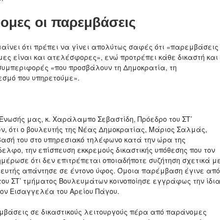
ομες οι παρεμβάσεις
μαίνει ότι πρέπει να γίνει απολύτως σαφές ότι «παρεμβάσεις
ες είναι και ατελέσφορες», ενώ προτρέπει κάθε δικαστή και
υμπεριφορές «που προσβάλουν τη Δημοκρατία, τη
θεσμό που υπηρετούμε».
Ένωσής μας, κ. Χαράλαμπο Σεβαστίδη, Πρόεδρο του ΣΤ’
ν, ότι ο βουλευτής της Νέας Δημοκρατίας, Μάριος Σαλμάς,
βασή του στο υπηρεσιακό τηλέφωνο κατά την ώρα της
δελφο, την επίσπευση εκκρεμούς δικαστικής υπόθεσης που τον
μέρωσε ότι δεν επιτρέπεται οποιαδήποτε συζήτηση σχετικά μ
υλευτής απάντησε σε έντονο ύφος. Όμοια παρέμβαση έγινε από
του ΣΤ’ τμήματος Βουλευμάτων κοινοποίησε εγγράφως την ίδι
τον Εισαγγελέα του Αρείου Πάγου.
μβάσεις σε δικαστικούς λειτουργούς πέρα από παράνομες