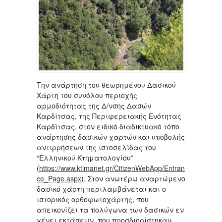
Την ανάρτηση του θεωρημένου Δασικού
Χάρτη του συνόλου περιοχής
αρμοδιότητας της Δ/νσης Δασών
Καρδίτσας, της Περιφερειακής Ενότητας
Καρδίτσας, στον ειδικό διαδικτυακό τόπο
ανάρτησης δασικών χαρτών και υποβολής
αντιρρήσεων της ιστοσελίδας του
“Ελληνικού Κτηματολογίου”
(
https://www.ktimanet.gr/CitizenWebApp/Entran
ce_Page.aspx
). Στον ανωτέρω αναρτώμενο
δασικό χάρτη περιλαμβάνεται και ο
ιστορικός ορθοφωτοχάρτης, που
απεικονίζει τα πολύγωνα των δασικών εν
γένει εκτάσεων, που προσδιορίστηκαν