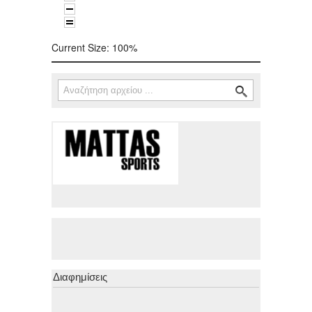
Current Size:
100%
Αναζήτηση
Φόρμα αναζήτησης
Διαφημίσεις