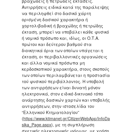
βραχώδεις ή πετρώδεις εκτάσεις.
Αντιρρήσεις ειδικά κατά της παράλειψης
να περιληφθεί στο δασικό χάρτη
ορισμένη δασικού χαρακτήρα ή
χορτολιβαδική ή βραχώδης ή πετρώδης
έκταση, μπορεί να υποβάλει κάθε φυσικό
ή νομικό πρόσωπο και, ιδίως, οι Ο.Τ.Α.
πρώτου και δεύτερου βαθμού στα
διοικητικά όρια των οποίων υπάγεται η
έκταση, οι περιβαλλοντικές οργανώσεις
και άλλα νομικά πρόσωπα μη
κερδοσκοπικού χαρακτήρα, στους σκοπούς
των οποίων περιλαμβάνεται η προστασία
τού φυσικού περιβάλλοντος. Η υποβολή
των αντιρρήσεων είναι δυνατή μόνον
ηλεκτρονικά, στον ειδικό δικτυακό τόπο
ανάρτησης δασικών χαρτών και υποβολής
αντιρρήσεων, στην ιστοσελίδα του
“Ελληνικού Κτηματολογίου”
(
https://www.ktimanet.gr/CitizenWebApp/InfoDa
sika_Page.aspx
), με τη συμπλήρωση
σχετικής ηλεκτρονικής φόρμας, με χρήση