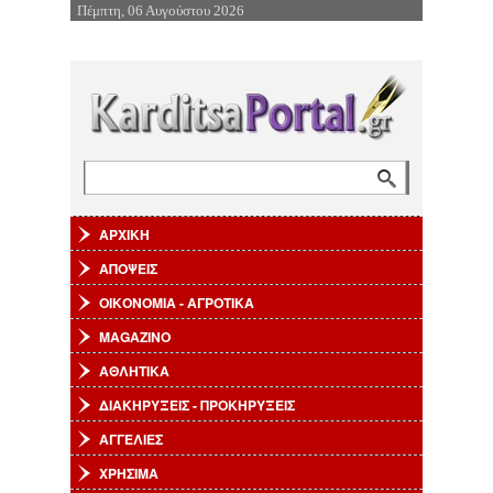
Πέμπτη, 06 Αυγούστου 2026
Επιστροφή στην Πλοήγηση
Αναζήτηση
Φόρμα αναζήτησης
ΑΡΧΙΚΗ
ΑΠΟΨΕΙΣ
ΟΙΚΟΝΟΜΙΑ - ΑΓΡΟΤΙΚΑ
MAGAZINO
ΑΘΛΗΤΙΚΑ
ΔΙΑΚΗΡΥΞΕΙΣ - ΠΡΟΚΗΡΥΞΕΙΣ
ΑΓΓΕΛΙΕΣ
ΧΡΗΣΙΜΑ