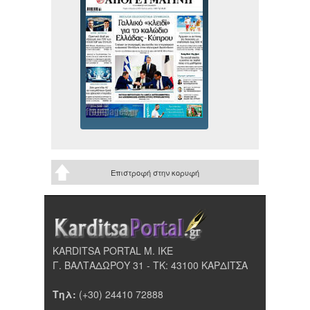
Επιστροφή στην κορυφή
KARDITSA PORTAL Μ. ΙΚΕ
Γ. ΒΑΛΤΑΔΩΡΟΥ 31 - ΤΚ: 43100 ΚΑΡΔΙΤΣΑ
Τηλ:
(+30) 24410 72888