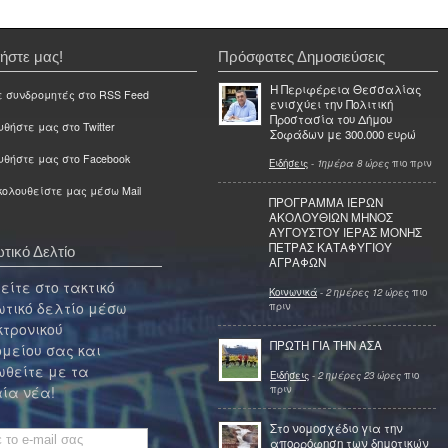
ήστε μας!
Πρόσφατες Δημοσιεύσεις
Η Περιφέρεια Θεσσαλίας
ε συνδρομητές στο RSS Feed
ενισχύει την Πολιτική
Προστασία του Δήμου
θήστε μας στο Twitter
Σοφάδων με 300.000 ευρώ
υθήστε μας στο Facebook
Ειδήσεις
-
1ημέρα 8 ώρες
πιο πριν
ολουθείστε μας μέσω Mail
ΠΡΟΓΡΑΜΜΑ ΙΕΡΩΝ
ΑΚΟΛΟΥΘΙΩΝ ΜΗΝΟΣ
ΑΥΓΟΥΣΤΟΥ ΙΕΡΑΣ ΜΟΝΗΣ
ΠΕΤΡΑΣ ΚΑΤΑΦΥΓΙΟΥ
τικό Δελτίο
ΑΓΡΑΦΩΝ
ίτε στο τακτικό
Κοινωνικά
-
2 ημέρες 12 ώρες
πιο
τικό δελτίο μέσω
πριν
κτρονικού
ΠΡΩΤΗ ΓΙΑ ΤΗΝ ΑΣΑ
μείου σας και
θείτε με τα
Ειδήσεις
-
2 ημέρες 23 ώρες
πιο
πριν
ία νέα!
Στο νομοσχέδιο για την
απορρόφηση των δημοτικών