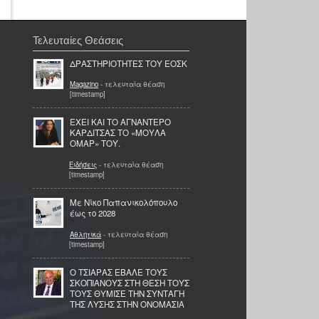
Τελευταίες Θεάσεις
ΔΡΑΣΤΗΡΙΟΤΗΤΕΣ ΤΟΥ ΕΟΣΚ
Magazino
- τελευταία θέαση
[timestamp]
ΕΧΕΙ ΚΑΙ ΤΟ ΑΓΝΑΝΤΕΡΟ
ΚΑΡΔΙΤΣΑΣ ΤΟ «ΜΟΥΛΑ
ΟΜΑΡ» ΤΟΥ.
Ειδήσεις
- τελευταία θέαση
[timestamp]
Με Νίκο Παπανικολόπουλο
έως το 2028
Αθλητικά
- τελευταία θέαση
[timestamp]
Ο ΤΣΙΑΡΑΣ ΕΒΑΛΕ ΤΟΥΣ
ΣΚΟΠΙΑΝΟΥΣ ΣΤΗ ΘΕΣΗ ΤΟΥΣ
ΤΟΥΣ ΘΥΜΙΣΕ ΤΗΝ ΣΥΝΤΑΓΗ
ΤΗΣ ΛΥΣΗΣ ΣΤΗΝ ΟΝΟΜΑΣΙΑ