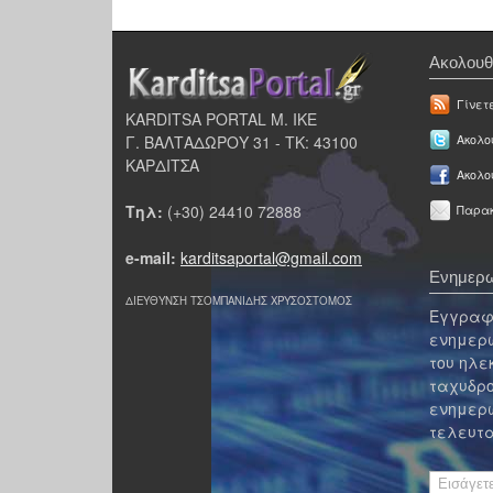
Ακολουθ
Γίνετ
KARDITSA PORTAL Μ. ΙΚΕ
Γ. ΒΑΛΤΑΔΩΡΟΥ 31 - ΤΚ: 43100
Ακολου
ΚΑΡΔΙΤΣΑ
Ακολο
Τηλ:
(+30) 24410 72888
Παρακ
e-mail:
karditsaportal@gmail.com
Ενημερω
ΔΙΕΥΘΥΝΣΗ ΤΣΟΜΠΑΝΙΔΗΣ ΧΡΥΣΟΣΤΟΜΟΣ
Εγγραφε
ενημερω
του ηλε
ταχυδρο
ενημερω
τελευτα