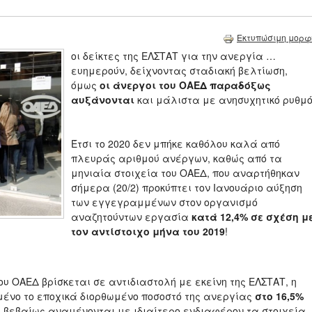
Εκτυπώσιμη μορφ
oι δείκτες της ΕΛΣΤΑΤ για την ανεργία …
ευημερούν, δείχνοντας σταδιακή βελτίωση,
όμως
οι άνεργοι του ΟΑΕΔ παραδόξως
αυξάνονται
και μάλιστα με ανησυχητικό ρυθμό
Έτσι το 2020 δεν μπήκε καθόλου καλά από
πλευράς αριθμού ανέργων, καθώς από τα
μηνιαία στοιχεία του ΟΑΕΔ, που αναρτήθηκαν
σήμερα (20/2) προκύπτει τον Ιανουάριο αύξηση
των εγγεγραμμένων στον οργανισμό
αναζητούντων εργασία
κατά 12,4% σε σχέση μ
τον αντίστοιχο μήνα του 2019
!
ου ΟΑΕΔ βρίσκεται σε αντιδιαστολή με εκείνη της ΕΛΣΤΑΤ, η
ωμένο το εποχικά διορθωμένο ποσοστό της ανεργίας
στο 16,5%
 βεβαίως αναμένονται με ιδιαίτερο ενδιαφέρον τα στοιχεία