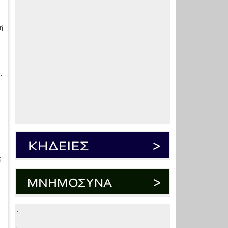
ή
.
ε
.
.