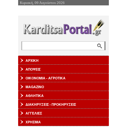
Κυριακή, 09 Αυγούστου 2026
Επιστροφή στην Πλοήγηση
Αναζήτηση
Φόρμα αναζήτησης
ΑΡΧΙΚΗ
ΑΠΟΨΕΙΣ
ΟΙΚΟΝΟΜΙΑ - ΑΓΡΟΤΙΚΑ
MAGAZINO
ΑΘΛΗΤΙΚΑ
ΔΙΑΚΗΡΥΞΕΙΣ - ΠΡΟΚΗΡΥΞΕΙΣ
ΑΓΓΕΛΙΕΣ
ΧΡΗΣΙΜΑ