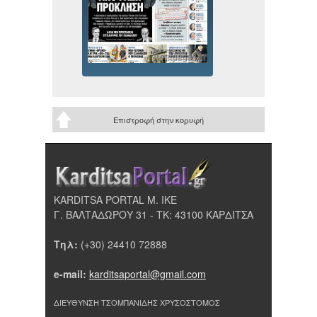
Επιστροφή στην κορυφή
KARDITSA PORTAL Μ. ΙΚΕ
Γ. ΒΑΛΤΑΔΩΡΟΥ 31 - ΤΚ: 43100 ΚΑΡΔΙΤΣΑ
Τηλ:
(+30) 24410 72888
e-mail:
karditsaportal@gmail.com
ΔΙΕΥΘΥΝΣΗ ΤΣΟΜΠΑΝΙΔΗΣ ΧΡΥΣΟΣΤΟΜΟΣ