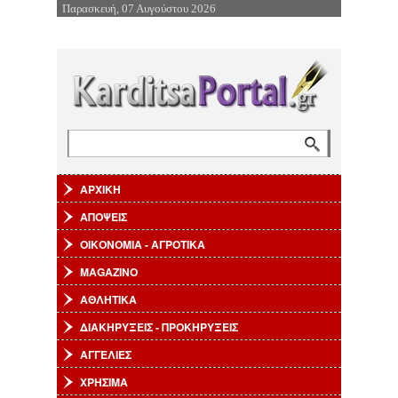
Παρασκευή, 07 Αυγούστου 2026
Επιστροφή στην Πλοήγηση
Αναζήτηση
Φόρμα αναζήτησης
ΑΡΧΙΚΗ
ΑΠΟΨΕΙΣ
ΟΙΚΟΝΟΜΙΑ - ΑΓΡΟΤΙΚΑ
MAGAZINO
ΑΘΛΗΤΙΚΑ
ΔΙΑΚΗΡΥΞΕΙΣ - ΠΡΟΚΗΡΥΞΕΙΣ
ΑΓΓΕΛΙΕΣ
ΧΡΗΣΙΜΑ