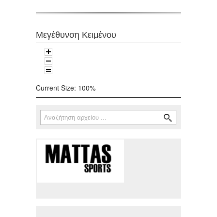
Μεγέθυνση Κειμένου
Current Size:
100%
Αναζήτηση
Φόρμα αναζήτησης