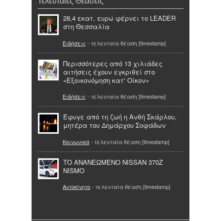
Τελευταίες Θεάσεις
28,4 εκατ. ευρώ φέρνει το LEADER
στη Θεσσαλία
Ειδήσεις
- τελευταία θέαση [timestamp]
Περισσότερες από 13 χιλιάδες
αιτήσεις έχουν εγκριθεί στο
«Εξοικονόμηση κατ' Οίκον»
Ειδήσεις
- τελευταία θέαση [timestamp]
Έφυγε από τη ζωή η Ανθή Σκάρλου,
μητέρα του Δημάρχου Σοφάδων
Κοινωνικά
- τελευταία θέαση [timestamp]
ΤΟ ΑΝΑΝΕΩΜΕΝΟ NISSAN 370Z
NISMO
Αυτοκίνητο
- τελευταία θέαση [timestamp]