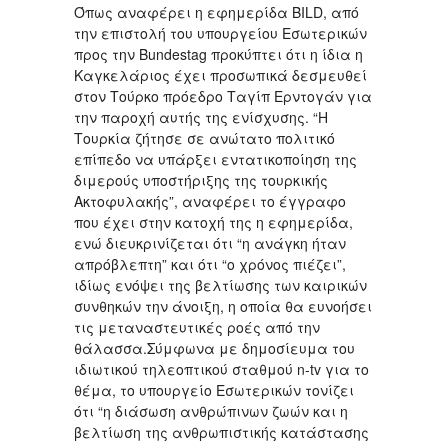
Όπως αναφέρει η εφημερίδα BILD, από
την επιστολή του υπουργείου Εσωτερικών
προς την Bundestag προκύπτει ότι η ίδια η
Καγκελάριος έχει προσωπικά δεσμευθεί
στον Τούρκο πρόεδρο Ταγίπ Ερντογάν για
την παροχή αυτής της ενίσχυσης. “Η
Τουρκία ζήτησε σε ανώτατο πολιτικό
επίπεδο να υπάρξει εντατικοποίηση της
διμερούς υποστήριξης της τουρκικής
Ακτοφυλακής”, αναφέρει το έγγραφο
που έχει στην κατοχή της η εφημερίδα,
ενώ διευκρινίζεται ότι “η ανάγκη ήταν
απρόβλεπτη” και ότι “ο χρόνος πιέζει”,
ιδίως ενόψει της βελτίωσης των καιρικών
συνθηκών την άνοιξη, η οποία θα ευνοήσει
τις μεταναστευτικές ροές από την
θάλασσα.Σύμφωνα με δημοσίευμα του
ιδιωτικού τηλεοπτικού σταθμού n-tv για το
θέμα, το υπουργείο Εσωτερικών τονίζει
ότι “η διάσωση ανθρώπινων ζωών και η
βελτίωση της ανθρωπιστικής κατάστασης