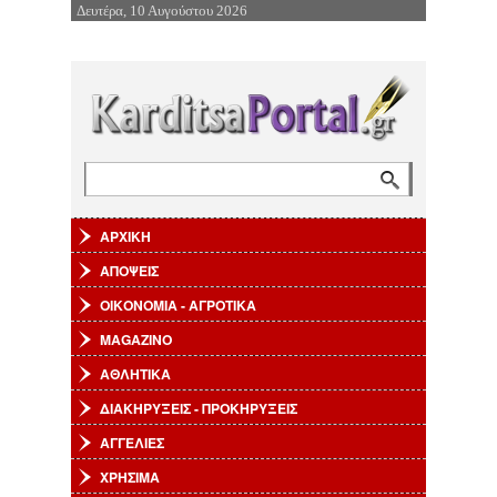
Δευτέρα, 10 Αυγούστου 2026
Επιστροφή στην Πλοήγηση
Αναζήτηση
Φόρμα αναζήτησης
ΑΡΧΙΚΗ
ΑΠΟΨΕΙΣ
ΟΙΚΟΝΟΜΙΑ - ΑΓΡΟΤΙΚΑ
MAGAZINO
ΑΘΛΗΤΙΚΑ
ΔΙΑΚΗΡΥΞΕΙΣ - ΠΡΟΚΗΡΥΞΕΙΣ
ΑΓΓΕΛΙΕΣ
ΧΡΗΣΙΜΑ