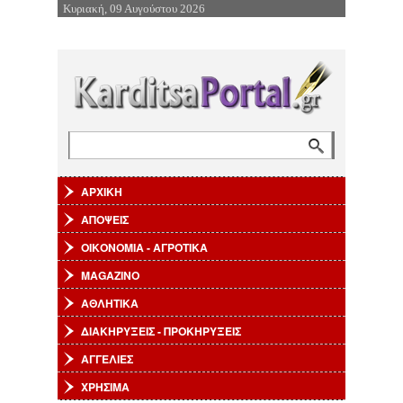
Κυριακή, 09 Αυγούστου 2026
Επιστροφή στην Πλοήγηση
Αναζήτηση
Φόρμα αναζήτησης
ΑΡΧΙΚΗ
ΑΠΟΨΕΙΣ
ΟΙΚΟΝΟΜΙΑ - ΑΓΡΟΤΙΚΑ
MAGAZINO
ΑΘΛΗΤΙΚΑ
ΔΙΑΚΗΡΥΞΕΙΣ - ΠΡΟΚΗΡΥΞΕΙΣ
ΑΓΓΕΛΙΕΣ
ΧΡΗΣΙΜΑ