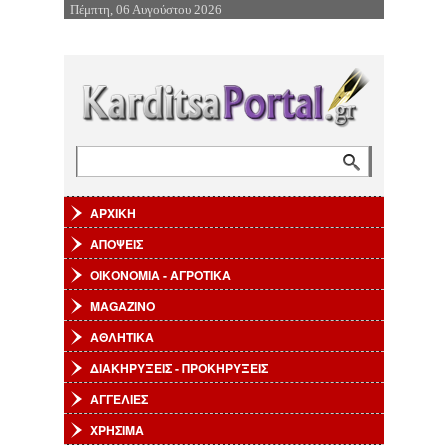
Πέμπτη, 06 Αυγούστου 2026
Επιστροφή στην Πλοήγηση
Αναζήτηση
Φόρμα αναζήτησης
ΑΡΧΙΚΗ
ΑΠΟΨΕΙΣ
ΟΙΚΟΝΟΜΙΑ - ΑΓΡΟΤΙΚΑ
MAGAZINO
ΑΘΛΗΤΙΚΑ
ΔΙΑΚΗΡΥΞΕΙΣ - ΠΡΟΚΗΡΥΞΕΙΣ
ΑΓΓΕΛΙΕΣ
ΧΡΗΣΙΜΑ