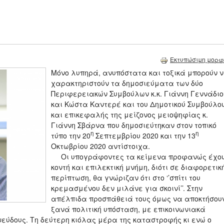
Εκτυπώσιμη μορφ
Μόνο λυπηρά, ανυπόστατα και τοξικά μπορούν 
χαρακτηριστούν τα δημοσιεύματα των δύο
Περιφερειακών Συμβούλων κ.κ. Γιάννη Γεννάδιο
και Κώστα Καντερέ και του Δημοτικού Συμβούλο
και επικεφαλής της μείζονος μειοψηφίας κ.
Γιάννη Σβάρνα που δημοσιεύτηκαν στον τοπικό
η
η
τύπο την 20
Σεπτεμβρίου 2020 και την 13
Οκτωβρίου 2020 αντίστοιχα.
Οι υπογράφοντες τα κείμενα προφανώς έχο
κοντή και επιλεκτική μνήμη, διότι σε διαφορετικ
περίπτωση, θα γνώριζαν ότι στο ‘’σπίτι του
κρεμασμένου δεν μιλάνε για σκοινί’’. Στην
απέλπιδα προσπάθειά τους όμως να αποκτήσου
ξανά πολιτική υπόσταση, με επικοινωνιακά
εύδους. Τη δεύτερη κιόλας μέρα της καταστροφής κι ενώ ο