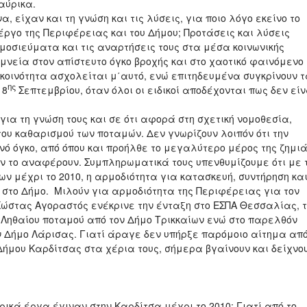
αύρικα.
είχαν και τη γνώση και τις λύσεις, για ποιο λόγο εκείνο το
 έργο της Περιφέρειας και του Δήμου; Προτάσεις και λύσεις
ημοσιεύματα και τις αναρτήσεις τους στα μέσα κοινωνικής
νεία στον απίστευτο όγκο βροχής και στο χαοτικό φαινόμενο
ή κοινότητα ασχολείται μ΄αυτό, ενώ επιτηδευμένα συγκρίνουν 
ης
18
Σεπτεμβρίου, όταν όλοι οι ειδικοί αποδέχονται πως δεν είν
α τη γνώση τους και σε ότι αφορά στη σχετική νομοθεσία,
του καθαρισμού των ποταμών. Δεν γνωρίζουν λοιπόν ότι την
νό όγκο, από όπου και προήλθε το μεγαλύτερο μέρος της ζημιά
εν το αναφέρουν. Συμπληρωματικά τους υπενθυμίζουμε ότι με 
ων μέχρι το 2010, η αρμοδιότητα για κατασκευή, συντήρηση κα
στο Δήμο. Μιλούν για αρμοδιότητα της Περιφέρειας για τον
Κώστας Αγοραστός ενέκρινε την ένταξη στο ΕΣΠΑ Θεσσαλίας, 
 Ληθαίου ποταμού από τον Δήμο Τρικκαίων ενώ στο παρελθόν
τον Δήμο Λάρισας. Γιατί άραγε δεν υπήρξε παρόμοιο αίτημα απ
 Δήμου Καρδίτσας στα χέρια τους, σήμερα βγαίνουν και δείχνο
κά έργα έγιναν στην Καρδίτσα μέχρι το 2010; Γιατί από το