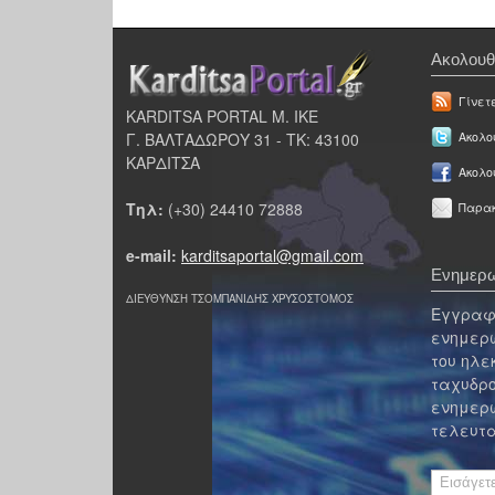
Ακολουθ
Γίνετ
KARDITSA PORTAL Μ. ΙΚΕ
Γ. ΒΑΛΤΑΔΩΡΟΥ 31 - ΤΚ: 43100
Ακολου
ΚΑΡΔΙΤΣΑ
Ακολο
Τηλ:
(+30) 24410 72888
Παρακ
e-mail:
karditsaportal@gmail.com
Ενημερω
ΔΙΕΥΘΥΝΣΗ ΤΣΟΜΠΑΝΙΔΗΣ ΧΡΥΣΟΣΤΟΜΟΣ
Εγγραφε
ενημερω
του ηλε
ταχυδρο
ενημερω
τελευτα