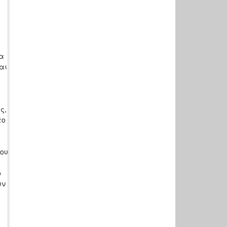
τα
αι
ς,
το
ι
του
ό
υν