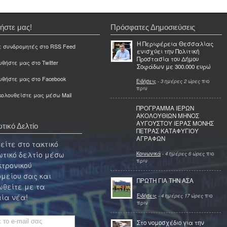
ήστε μας!
Πρόσφατες Δημοσιεύσεις
Η Περιφέρεια Θεσσαλίας
ε συνδρομητές στο RSS Feed
ενισχύει την Πολιτική
Προστασία του Δήμου
θήστε μας στο Twitter
Σοφάδων με 300.000 ευρώ
υθήστε μας στο Facebook
Ειδήσεις
-
3 ημέρες 2 ώρες
πιο
πριν
ολουθείστε μας μέσω Mail
ΠΡΟΓΡΑΜΜΑ ΙΕΡΩΝ
ΑΚΟΛΟΥΘΙΩΝ ΜΗΝΟΣ
ΑΥΓΟΥΣΤΟΥ ΙΕΡΑΣ ΜΟΝΗΣ
τικό Δελτίο
ΠΕΤΡΑΣ ΚΑΤΑΦΥΓΙΟΥ
ΑΓΡΑΦΩΝ
ίτε στο τακτικό
τικό δελτίο μέσω
Κοινωνικά
-
4 ημέρες 6 ώρες
πιο
πριν
κτρονικού
μείου σας και
ΠΡΩΤΗ ΓΙΑ ΤΗΝ ΑΣΑ
θείτε με τα
Ειδήσεις
-
4 ημέρες 17 ώρες
πιο
ία νέα!
πριν
Στο νομοσχέδιο για την