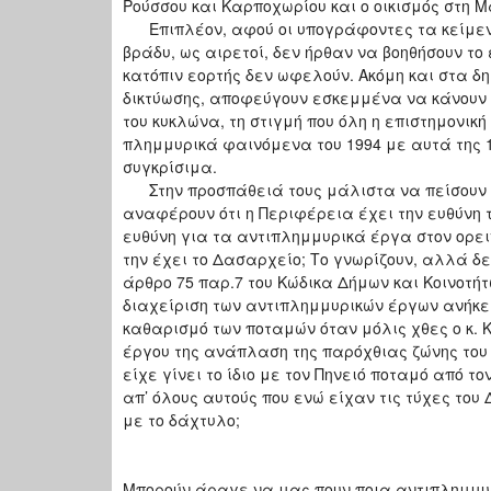
Ρούσσου και Καρποχωρίου και ο οικισμός στη Μ
Επιπλέον, αφού οι υπογράφοντες τα κείμενα, 
βράδυ, ως αιρετοί, δεν ήρθαν να βοηθήσουν το
κατόπιν εορτής δεν ωφελούν. Ακόμη και στα δ
δικτύωσης, αποφεύγουν εσκεμμένα να κάνουν μ
του κυκλώνα, τη στιγμή που όλη η επιστημονικ
πλημμυρικά φαινόμενα του 1994 με αυτά της 
συγκρίσιμα.
Στην προσπάθειά τους μάλιστα να πείσουν γι
αναφέρουν ότι η Περιφέρεια έχει την ευθύνη 
ευθύνη για τα αντιπλημμυρικά έργα στον ορει
την έχει το Δασαρχείο; Το γνωρίζουν, αλλά δ
άρθρο 75 παρ.7 του Κώδικα Δήμων και Κοινοτήτ
διαχείριση των αντιπλημμυρικών έργων ανήκε 
καθαρισμό των ποταμών όταν μόλις χθες ο κ. 
έργου της ανάπλαση της παρόχθιας ζώνης του
είχε γίνει το ίδιο με τον Πηνειό ποταμό από 
απ’ όλους αυτούς που ενώ είχαν τις τύχες του
με το δάχτυλο;
Μπορούν άραγε να μας πουν ποια αντιπλημμυρι