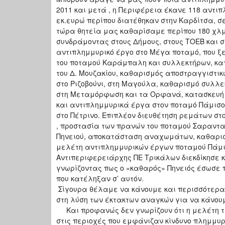
2011 και μετά , η Περιφέρεια έκανε 118 αντιπ
εκ.ευρώ περίπου διατέθηκαν στην Καρδίτσα, σ
τώρα θητεία μας καθαρίσαμε περίπου 180 χλμ
συνδράμοντας στους Δήμους, στους ΤΟΕΒ και 
αντιπλημμυρικό έργο στο Μέγα ποταμό, που ξ
του ποταμού Καράμπαλη και συλλεκτήρων, κα
του Δ. Μουζακίου, καθαρισμός αποστραγγιστι
στο Ριζοβούνι, στη Μαγούλα, καθαρισμό συλλε
στη Μεταμόρφωση και τα Ορφανά, κατασκευή 
και αντιπλημμυρικά έργα στον ποταμό Πάμισο 
στο Πέτρινο. Επιπλέον διευθέτηση ρεμάτων στ
, προστασία των πρανών του ποταμού Σαραντα
Πηνειού, αποκατάσταση αναχωμάτων, καθαρισ
μελέτη αντιπλημμυρικών έργων ποταμού Πάμισ
Αντιπεριφερειάρχης ΠΕ Τρικάλων διεκδίκησε κ
γνωρίζοντας πως ο «καθαρός» Πηνειός έσωσε
που κατέληξαν σ’ αυτόν.
Σίγουρα θέλαμε να κάνουμε και περισσότερα
στη λύση των έκτακτων αναγκών για να κάνου
Και προφανώς δεν γνωρίζουν ότι η μελέτη τη
στις περιοχές που εμφάνιζαν κίνδυνο πλημμυρ