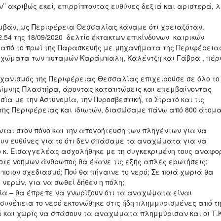
’’ ακριβώς εκεί, επιρρίπτοντας ευθύνες δεξιά και αριστερά, 
μβάν, ως Περιφέρεια Θεσσαλίας κάναμε ότι χρειαζόταν.
2.54 της 18/09/2020 δελτίο έκτακτων επικίνδυνων καιρικών
από το πρωί της Παρασκευής με μηχανήματα της Περιφέρειας
χώματα των ποταμών Καράμπαλη, Καλέντζη και Γάβρα , πέρ
χανισμός της Περιφέρειας Θεσσαλίας επιχειρούσε σε όλο το
 Λίμνης Πλαστήρα, άροντας καταπτώσεις και επεμβαίνοντας
α με την Αστυνομία, την Πυροσβεστική, το Στρατό και τις
της Περιφέρειας και ιδιωτών, διασώσαμε πάνω από 800 άτομ
αι στον πόνο και την απογοήτευση των πληγέντων για να
ουν ευθύνες για το ότι δεν σπάσαμε τα αναχώματα για να
 ο κ. Εισαγγελέας ασχολήθηκε με τη συγκεκριμένη τους αναφ
τε νοήμων άνθρωπος θα έκανε τις εξής απλές ερωτήσεις:
ιον σχεδιασμό; Πού θα πήγαινε το νερό; Σε ποιά χωριά θα
 νερών, για να σωθεί δήθεν η πόλη;
ία – θα έπρεπε να γνωρίζουν ότι τα αναχώματα είναι
συνέπεια το νερό εκτονώθηκε στις ήδη πλημμυρισμένες από τ
 και χωρίς να σπάσουν τα αναχώματα πλημμύρισαν και οι Τ.