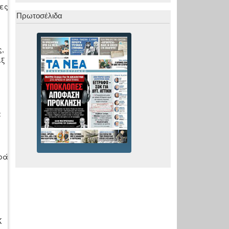
λες
Πρωτοσέλιδα
,
ιξ
α
ορά
η
Κ