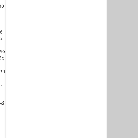
40
μό
σα
σιο
ός
ίτη
,
ρά
ε
α