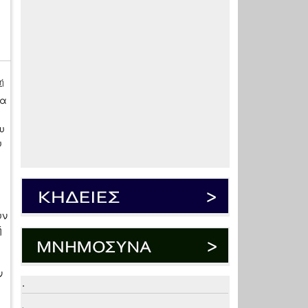
ή
να
υ
υ
υν
ή
ν
.
.