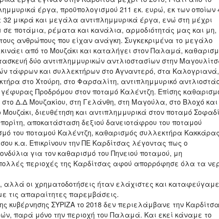
λημμυρικά έργα, προϋπολογισμού 211 εκ. ευρώ, εκ των οποίων 
ε 32 μικρά και μεγάλα αντιπλημμυρικά έργα, ενώ στη μέχρι
 σε ποτάμια, ρέματα και κανάλια, αρμοδιότητάς μας και μη,
στους ανθρώπους που είχαν ανάγκη. Συγκεκριμένα το μεγάλο
εκινάει από το Μουζάκι και καταλήγει στον Παλαμά, καθαρισ
τασκευή δύο αντιπλημμυρικών αντλιοστασίων στην Μαγουλίτ
κών τάφρων και συλλεκτήρων στο Αγναντερό, στα Καλογριανά,
κτήρα στο Χτούρη, στο Φαρσαλίτη, αντιπλημμυρικό αντλιοστά
γέφυρας Προδρόμου στον ποταμό Καλέντζη. Επίσης καθαρισμ
στο Δ.Δ Μουζακίου, στη Γελάνθη, στη Μαγούλα, στο Βλοχό και
ο Μουζάκι, διευθέτηση και αντιπλημμυρικά στον ποταμό Σοφαδ
πορίτη, αποκατάσταση δεξιού δανειοτάφρου του ποταμού
μό του ποταμού Καλέντζη, καθαρισμός συλλεκτήρα Κακκάρας
ου κ.α. Επικρίνουν την ΠΕ Καρδίτσας λέγοντας πως ο
ονδύλια για τον καθαρισμό του Πηνειού ποταμού, μη
 πολλές περιοχές της Καρδίτσας αφού απορρόφησε όλα τα νε
, αλλά οι χρηματοδοτήσεις ήταν ελάχιστες και καταφεύγαμ
με τις απαραίτητες παρεμβάσεις.
ς κυβέρνησης ΣΥΡΙΖΑ το 2018 δεν περιελάμβανε την Καρδίτσ
ών, παρά μόνο την περιοχή του Παλαμά. Και εκεί κάναμε το