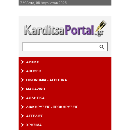
Σάββατο, 08 Αυγούστου 2026
Επιστροφή στην Πλοήγηση
Αναζήτηση
Φόρμα αναζήτησης
ΑΡΧΙΚΗ
ΑΠΟΨΕΙΣ
ΟΙΚΟΝΟΜΙΑ - ΑΓΡΟΤΙΚΑ
MAGAZINO
ΑΘΛΗΤΙΚΑ
ΔΙΑΚΗΡΥΞΕΙΣ - ΠΡΟΚΗΡΥΞΕΙΣ
ΑΓΓΕΛΙΕΣ
ΧΡΗΣΙΜΑ