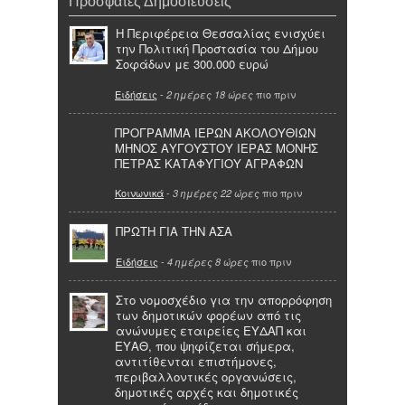
Πρόσφατες Δημοσιεύσεις
Η Περιφέρεια Θεσσαλίας ενισχύει
την Πολιτική Προστασία του Δήμου
Σοφάδων με 300.000 ευρώ
Ειδήσεις
-
πιο πριν
2 ημέρες 18 ώρες
ΠΡΟΓΡΑΜΜΑ ΙΕΡΩΝ ΑΚΟΛΟΥΘΙΩΝ
ΜΗΝΟΣ ΑΥΓΟΥΣΤΟΥ ΙΕΡΑΣ ΜΟΝΗΣ
ΠΕΤΡΑΣ ΚΑΤΑΦΥΓΙΟΥ ΑΓΡΑΦΩΝ
Κοινωνικά
-
πιο πριν
3 ημέρες 22 ώρες
ΠΡΩΤΗ ΓΙΑ ΤΗΝ ΑΣΑ
Ειδήσεις
-
πιο πριν
4 ημέρες 8 ώρες
Στο νομοσχέδιο για την απορρόφηση
των δημοτικών φορέων από τις
ανώνυμες εταιρείες ΕΥΔΑΠ και
ΕΥΑΘ, που ψηφίζεται σήμερα,
αντιτίθενται επιστήμονες,
περιβαλλοντικές οργανώσεις,
δημοτικές αρχές και δημοτικές