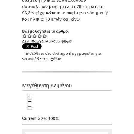
διάμεση ηλικία των θανόντων
συμπολιτών μας ήταν τα 79 έτη και το
96,3% είχε κάποιο υποκείμενο νόσημα ή/
και ηλικία 70 ετών και άνω
Βαθμολογήστε το άρθρο:
Δεν υπάρχουν ακόμα ψήφοι
Εισέλθετε στο σύστημα
ή
εγγραφείτε
για
να υποβάλετε σχόλια
Μεγέθυνση Κειμένου
Current Size:
100%
Αναζήτηση
Φόρμα αναζήτησης