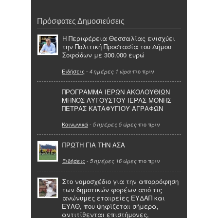
Πρόσφατες Δημοσιεύσεις
Η Περιφέρεια Θεσσαλίας ενισχύει
την Πολιτική Προστασία του Δήμου
Σοφάδων με 300.000 ευρώ
Ειδήσεις
-
πιο πριν
4 ημέρες 1 ώρα
ΠΡΟΓΡΑΜΜΑ ΙΕΡΩΝ ΑΚΟΛΟΥΘΙΩΝ
ΜΗΝΟΣ ΑΥΓΟΥΣΤΟΥ ΙΕΡΑΣ ΜΟΝΗΣ
ΠΕΤΡΑΣ ΚΑΤΑΦΥΓΙΟΥ ΑΓΡΑΦΩΝ
Κοινωνικά
-
πιο πριν
5 ημέρες 5 ώρες
ΠΡΩΤΗ ΓΙΑ ΤΗΝ ΑΣΑ
Ειδήσεις
-
πιο πριν
5 ημέρες 16 ώρες
Στο νομοσχέδιο για την απορρόφηση
των δημοτικών φορέων από τις
ανώνυμες εταιρείες ΕΥΔΑΠ και
ΕΥΑΘ, που ψηφίζεται σήμερα,
αντιτίθενται επιστήμονες,