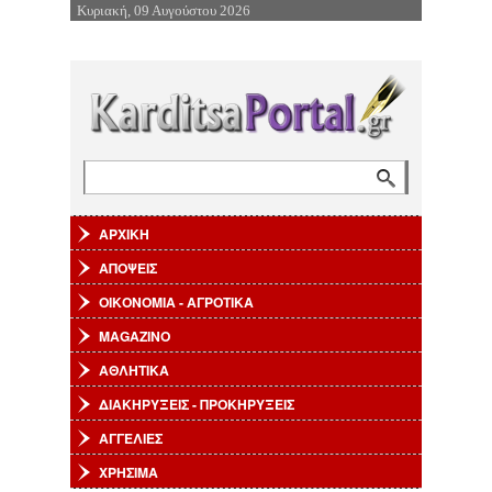
Κυριακή, 09 Αυγούστου 2026
Επιστροφή στην Πλοήγηση
Αναζήτηση
Φόρμα αναζήτησης
ΑΡΧΙΚΗ
ΑΠΟΨΕΙΣ
ΟΙΚΟΝΟΜΙΑ - ΑΓΡΟΤΙΚΑ
MAGAZINO
ΑΘΛΗΤΙΚΑ
ΔΙΑΚΗΡΥΞΕΙΣ - ΠΡΟΚΗΡΥΞΕΙΣ
ΑΓΓΕΛΙΕΣ
ΧΡΗΣΙΜΑ