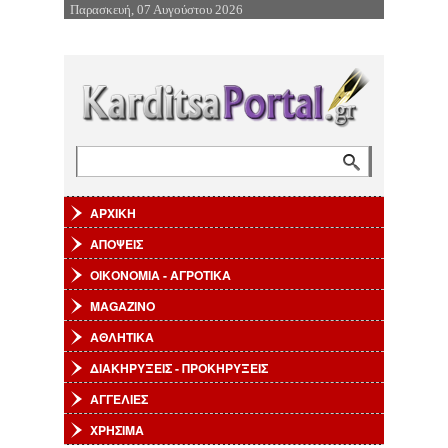
Παρασκευή, 07 Αυγούστου 2026
Επιστροφή στην Πλοήγηση
Αναζήτηση
Φόρμα αναζήτησης
ΑΡΧΙΚΗ
ΑΠΟΨΕΙΣ
ΟΙΚΟΝΟΜΙΑ - ΑΓΡΟΤΙΚΑ
MAGAZINO
ΑΘΛΗΤΙΚΑ
ΔΙΑΚΗΡΥΞΕΙΣ - ΠΡΟΚΗΡΥΞΕΙΣ
ΑΓΓΕΛΙΕΣ
ΧΡΗΣΙΜΑ