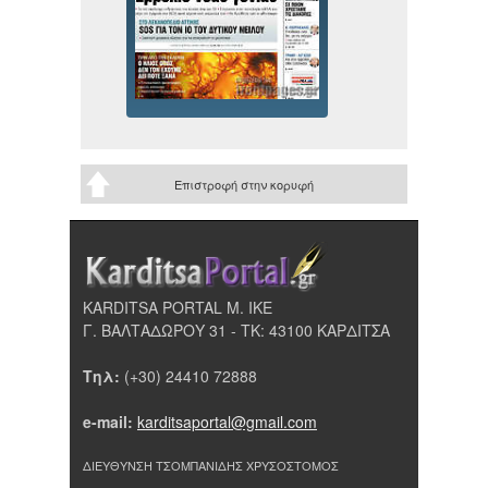
Επιστροφή στην κορυφή
KARDITSA PORTAL Μ. ΙΚΕ
Γ. ΒΑΛΤΑΔΩΡΟΥ 31 - ΤΚ: 43100 ΚΑΡΔΙΤΣΑ
Τηλ:
(+30) 24410 72888
e-mail:
karditsaportal@gmail.com
ΔΙΕΥΘΥΝΣΗ ΤΣΟΜΠΑΝΙΔΗΣ ΧΡΥΣΟΣΤΟΜΟΣ