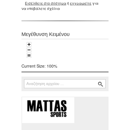
Εισέλθετε στο σύστημα
ή
εγγραφείτε
για
να υποβάλετε σχόλια
Μεγέθυνση Κειμένου
Current Size:
100%
Αναζήτηση
Φόρμα αναζήτησης