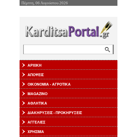
Πέμπτη, 06 Αυγούστου 2026
Επιστροφή στην Πλοήγηση
Αναζήτηση
Φόρμα αναζήτησης
ΑΡΧΙΚΗ
ΑΠΟΨΕΙΣ
ΟΙΚΟΝΟΜΙΑ - ΑΓΡΟΤΙΚΑ
MAGAZINO
ΑΘΛΗΤΙΚΑ
ΔΙΑΚΗΡΥΞΕΙΣ - ΠΡΟΚΗΡΥΞΕΙΣ
ΑΓΓΕΛΙΕΣ
ΧΡΗΣΙΜΑ