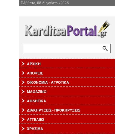
Σάββατο, 08 Αυγούστου 2026
Επιστροφή στην Πλοήγηση
Αναζήτηση
Φόρμα αναζήτησης
ΑΡΧΙΚΗ
ΑΠΟΨΕΙΣ
ΟΙΚΟΝΟΜΙΑ - ΑΓΡΟΤΙΚΑ
MAGAZINO
ΑΘΛΗΤΙΚΑ
ΔΙΑΚΗΡΥΞΕΙΣ - ΠΡΟΚΗΡΥΞΕΙΣ
ΑΓΓΕΛΙΕΣ
ΧΡΗΣΙΜΑ