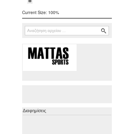
Current Size:
100%
Αναζήτηση
Φόρμα αναζήτησης
Διαφημίσεις