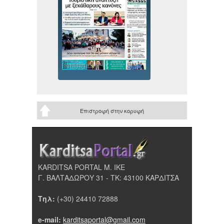
Επιστροφή στην κορυφή
KARDITSA PORTAL Μ. ΙΚΕ
Γ. ΒΑΛΤΑΔΩΡΟΥ 31 - ΤΚ: 43100 ΚΑΡΔΙΤΣΑ
Τηλ:
(+30) 24410 72888
e-mail:
karditsaportal@gmail.com