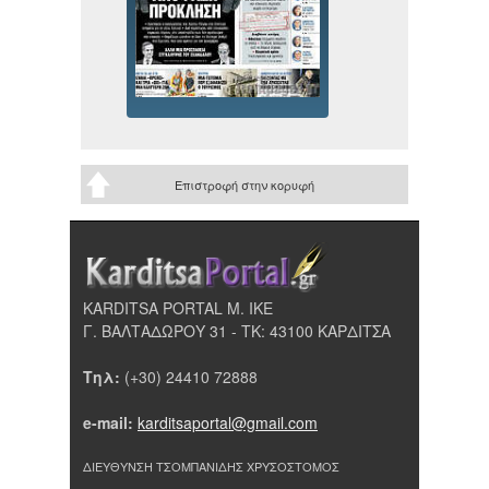
Επιστροφή στην κορυφή
KARDITSA PORTAL Μ. ΙΚΕ
Γ. ΒΑΛΤΑΔΩΡΟΥ 31 - ΤΚ: 43100 ΚΑΡΔΙΤΣΑ
Τηλ:
(+30) 24410 72888
e-mail:
karditsaportal@gmail.com
ΔΙΕΥΘΥΝΣΗ ΤΣΟΜΠΑΝΙΔΗΣ ΧΡΥΣΟΣΤΟΜΟΣ