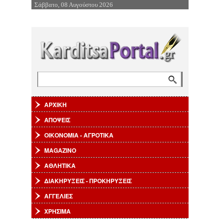
Σάββατο, 08 Αυγούστου 2026
Επιστροφή στην Πλοήγηση
Αναζήτηση
Φόρμα αναζήτησης
ΑΡΧΙΚΗ
ΑΠΟΨΕΙΣ
ΟΙΚΟΝΟΜΙΑ - ΑΓΡΟΤΙΚΑ
MAGAZINO
ΑΘΛΗΤΙΚΑ
ΔΙΑΚΗΡΥΞΕΙΣ - ΠΡΟΚΗΡΥΞΕΙΣ
ΑΓΓΕΛΙΕΣ
ΧΡΗΣΙΜΑ