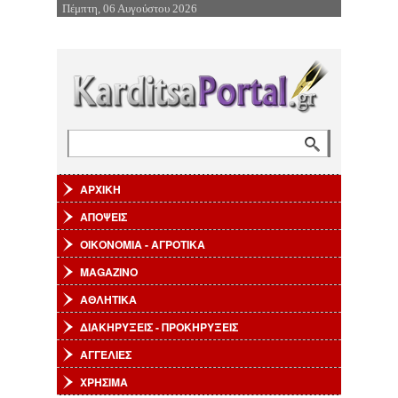
Πέμπτη, 06 Αυγούστου 2026
Επιστροφή στην Πλοήγηση
Αναζήτηση
Φόρμα αναζήτησης
ΑΡΧΙΚΗ
ΑΠΟΨΕΙΣ
ΟΙΚΟΝΟΜΙΑ - ΑΓΡΟΤΙΚΑ
MAGAZINO
ΑΘΛΗΤΙΚΑ
ΔΙΑΚΗΡΥΞΕΙΣ - ΠΡΟΚΗΡΥΞΕΙΣ
ΑΓΓΕΛΙΕΣ
ΧΡΗΣΙΜΑ