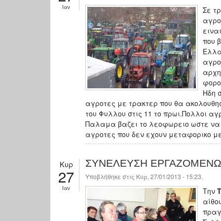
Ιαν
Σε τ
αγρο
εινα
που 
Ελλα
αγρο
αρχη
φορο
Ηδη 
αγροτες με τρακτερ που θα ακολουθησου
του Φυλλου στις 11 το πρωι.Πολλοι αγ
Παλαμα βαζει το λεοφωρειο ωστε να μ
αγροτες που δεν εχουν μεταφορικο μ
ΣΥΝΕΛΕΥΣΗ ΕΡΓΑΖΟΜΕΝΩΝ
Κυρ
27
Υποβλήθηκε στις Κυρ, 27/01/2013 - 15:23.
Ιαν
Την
Τ
αίθο
πραγ