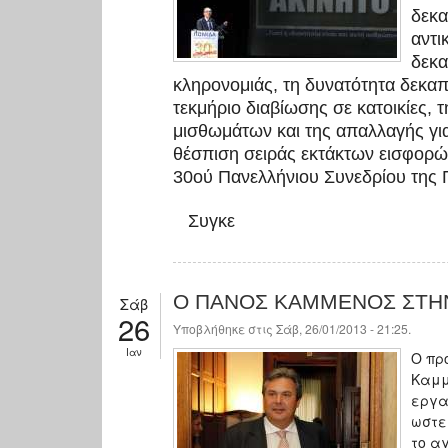
δεκα
αντι
δεκα
κληρονομιάς, τη δυνατότητα δεκαπ
τεκμήριο διαβίωσης σε κατοικίες,
μισθωμάτων και της απαλλαγής για
θέσπιση σειράς εκτάκτων εισφορώ
30ού Πανελλήνιου Συνεδρίου της
Συγκε
Ο ΠΑΝΟΣ ΚΑΜΜΕΝΟΣ ΣΤΗΝ
Σάβ
26
Υποβλήθηκε στις Σάβ, 26/01/2013 - 21:25.
Ιαν
Ο πρ
Καμμ
εργα
ωστε
το α