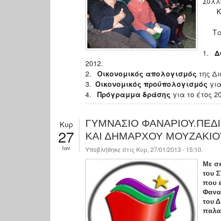
Συλλ
Καλο
Τα θ
1.
Δ
2012.
2.
Οικονομικός απολογισμός
της Δι
3.
Οικονομικός προϋπολογισμός
για
4.
Πρόγραμμα δράσης
για το έτος 2
ΓΥΜΝΑΣΙΟ ΦΑΝΑΡΙΟΥ.ΠΕΔ
Κυρ
27
ΚΑΙ ΔΗΜΑΡΧΟΥ ΜΟΥΖΑΚΙΟ
Ιαν
Υποβλήθηκε στις Κυρ, 27/01/2013 - 15:10.
Με σ
του 
που 
Φανα
του 
παλα