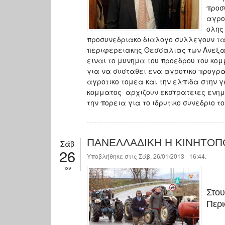
προσ
αγρο
ολης
προσυνεδριακο διαλογο συλλεγουν τα
περιφερειακης Θεσσαλιας των Ανεξα
ειναι το μυνημα του προεδρου του κομ
για να συσταθει ενα αγροτικο προγρα
αγροτικο τομεα και την ελπιδα στην 
κομματος αρχιζουν εκστρατειες ενημε
την πορεια για το ιδρυτικο συνεδριο τ
ΠΑΝΕΛΛΑΔΙΚΗ Η ΚΙΝΗΤΟΠ
Σάβ
26
Υποβλήθηκε στις Σάβ, 26/01/2013 - 16:44.
Ιαν
Στου
Περι