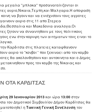
ρια μεγαλα ''μπλοκα'' προσανατολιζονται οι
τες αυριο,Νικαια,Τεμπη,και Μαλγαρα.Η αποφαση
ι κοινη να βγουν και να ενισχυσουν τους αγροτες
βγαινουν αυριο στις 11 απο Στερεα
δα,Θεσσαλια και Μακεδονια αναλογα.Οι
τες ζητουν να συναντηθουν με τους πολιτικους
γους ενω στην κορυφη των αιτηματων τους ειναι το
λογικο.
στην Καρδιτσα στις πλατειες καταφθανουν
ν αυριο το ''κονβοι΄' που ξεκιναει απο τον κομβο
ροτες θα ακολουθησουν και αυτοκινητα και ο Δημος
ετακινηθουν προς τον κομβο της Νικαιας και
εσο.
 ΟΤΑ ΚΑΡΔΙΤΣΑΣ
ρίτη 29 Ιανουαρίου
2013
και ώρα
13:00
στην
υσα του Δημοτικού Συμβουλίου Δήμου Καρδίτσας θα
ματοποιηθεί η
Τακτική Γενική Συνέλευση
του