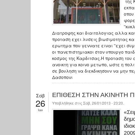
της 
εκπα
οπου
φορε
''κυ
Διατροφης και διαιτολογιας αλλα και
προταση εχει λυσεις βιωσιμοτητας κ
ερωτημα που γεννατε ειναι ''εχει συ
οι πανεπιστημιακοι στον υπουργο παιδ
κοσμος της Καρδιτσας.Η προταση του 
ανοικτη για κοινο μετωπο, ωστε η πολ
σε βουληση να διεκδικησουν να μην 
Δασοπονι
ΕΠΙΘΕΣΗ ΣΤΗΝ ΑΚΙΝΗΤΗ Π
Σάβ
26
Υποβλήθηκε στις Σάβ, 26/01/2013 - 23:20.
Ιαν
«Σει
δημο
ιδιο
2009