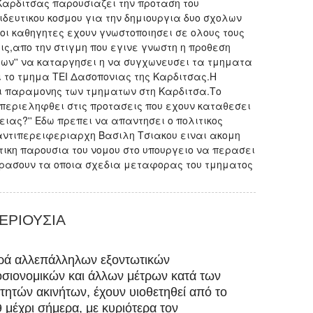
Καρδιτσας παρουσιαζει την προταση του
ιδευτικου κοσμου για την δημιουργια δυο σχολων
 οι καθηγητες εχουν γνωστοποιησει σε ολους τους
ις,απο την στιγμη που εγινε γνωστη η προθεση
κλων'' να καταργησει η να συγχωνευσει τα τμηματα
 το τμημα ΤΕΙ Δασοπονιας της Καρδιτσας.Η
αι παραμονης των τμηματων στη Καρδιτσα.Το
μπεριεληφθει στις προτασεις που εχουν καταθεσει
ειας?'' Εδω πρεπει να απαντησει ο πολιτικος
αντιπερειφεριαρχη Βασιλη Τσιακου ειναι ακομη
ιτικη παρουσια του νομου στο υπουργειο να περασει
περασουν τα οποια σχεδια μεταφορας του τμηματος
ΕΡΙΟΥΣΙΑ
ρά αλλεπάλληλων εξοντωτικών
σιονομικών και άλλων μέτρων κατά των
κτητών ακινήτων, έχουν υιοθετηθεί από το
 μέχρι σήμερα, με κυριότερα τον