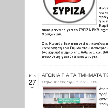
Φαντ
να «
πράγ
γιατ
Καρδ
συκοφαντίες για το ΣΥΡΙΖΑ-ΕΚΜ σχετ
Μουζακίου.
Ο κ. Κωτσός δεν απαντά σε κανένα 
κατάργηση του Γυμνασίου Φαναρίου 
διοικητικό κτήριο της Α/θμιας και 
απολύτως γιατί τα αποφεύγει.
ΑΓΩΝΙΑ ΓΙΑ ΤΑ ΤΜΗΜΑΤΑ Τ
Κυρ
27
Υποβλήθηκε στις Κυρ, 27/01/2013 - 14:53.
Ιαν
Απο 
προβ
εκπα
Υπου