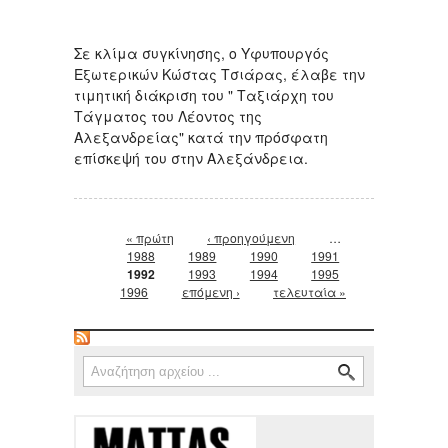
Σε κλίμα συγκίνησης, ο Υφυπουργός
Εξωτερικών Κώστας Τσιάρας, έλαβε την
τιμητική διάκριση του " Ταξιάρχη του
Τάγματος του Λέοντος της
Αλεξανδρείας" κατά την πρόσφατη
επίσκεψή του στην Αλεξάνδρεια.
Σελίδες
« πρώτη
‹ προηγούμενη
…
1988
1989
1990
1991
1992
1993
1994
1995
1996
επόμενη ›
τελευταία »
Φόρμα αναζήτησης
Αναζήτηση