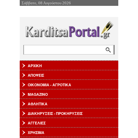
Σάββατο, 08 Αυγούστου 2026
Επιστροφή στην Πλοήγηση
Αναζήτηση
Φόρμα αναζήτησης
ΑΡΧΙΚΗ
ΑΠΟΨΕΙΣ
ΟΙΚΟΝΟΜΙΑ - ΑΓΡΟΤΙΚΑ
MAGAZINO
ΑΘΛΗΤΙΚΑ
ΔΙΑΚΗΡΥΞΕΙΣ - ΠΡΟΚΗΡΥΞΕΙΣ
ΑΓΓΕΛΙΕΣ
ΧΡΗΣΙΜΑ