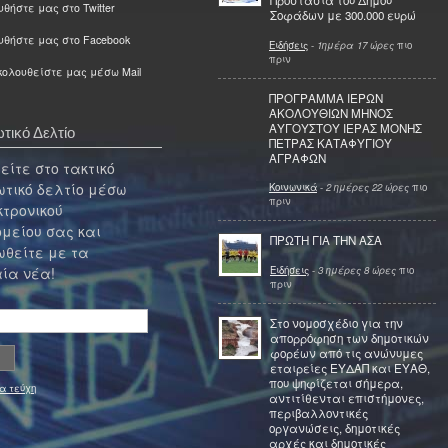
Προστασία του Δήμου
θήστε μας στο Twitter
Σοφάδων με 300.000 ευρώ
υθήστε μας στο Facebook
Ειδήσεις
-
1ημέρα 17 ώρες
πιο
πριν
ολουθείστε μας μέσω Mail
ΠΡΟΓΡΑΜΜΑ ΙΕΡΩΝ
ΑΚΟΛΟΥΘΙΩΝ ΜΗΝΟΣ
ΑΥΓΟΥΣΤΟΥ ΙΕΡΑΣ ΜΟΝΗΣ
τικό Δελτίο
ΠΕΤΡΑΣ ΚΑΤΑΦΥΓΙΟΥ
ΑΓΡΑΦΩΝ
ίτε στο τακτικό
τικό δελτίο μέσω
Κοινωνικά
-
2 ημέρες 22 ώρες
πιο
πριν
κτρονικού
μείου σας και
ΠΡΩΤΗ ΓΙΑ ΤΗΝ ΑΣΑ
θείτε με τα
Ειδήσεις
-
3 ημέρες 8 ώρες
πιο
ία νέα!
πριν
Στο νομοσχέδιο για την
απορρόφηση των δημοτικών
φορέων από τις ανώνυμες
εταιρείες ΕΥΔΑΠ και ΕΥΑΘ,
που ψηφίζεται σήμερα,
α τεύχη
αντιτίθενται επιστήμονες,
περιβαλλοντικές
οργανώσεις, δημοτικές
αρχές και δημοτικές