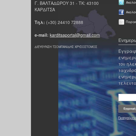
Γ. ΒΑΛΤΑΔΩΡΟΥ 31 - ΤΚ: 43100
Ακολου
ΚΑΡΔΙΤΣΑ
Ακολο
Τηλ:
(+30) 24410 72888
Παρακ
e-mail:
karditsaportal@gmail.com
Ενημερω
ΔΙΕΥΘΥΝΣΗ ΤΣΟΜΠΑΝΙΔΗΣ ΧΡΥΣΟΣΤΟΜΟΣ
Εγγραφε
ενημερω
του ηλε
ταχυδρο
ενημερω
τελευτα
Προηγούμεν