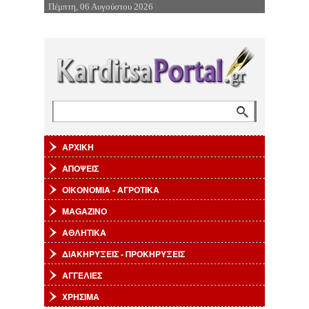
Πέμπτη, 06 Αυγούστου 2026
Επιστροφή στην Πλοήγηση
Αναζήτηση
Φόρμα αναζήτησης
ΑΡΧΙΚΗ
ΑΠΟΨΕΙΣ
ΟΙΚΟΝΟΜΙΑ - ΑΓΡΟΤΙΚΑ
MAGAZINO
ΑΘΛΗΤΙΚΑ
ΔΙΑΚΗΡΥΞΕΙΣ - ΠΡΟΚΗΡΥΞΕΙΣ
ΑΓΓΕΛΙΕΣ
ΧΡΗΣΙΜΑ