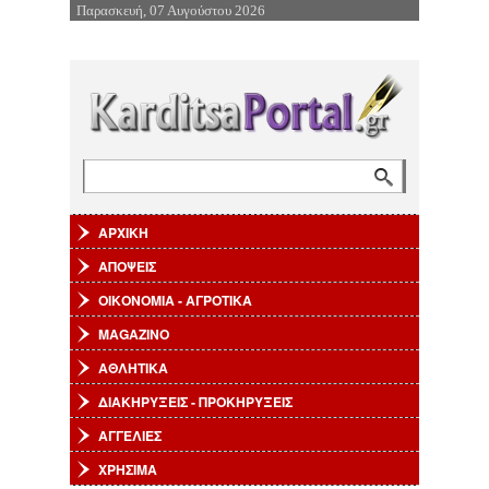
Παρασκευή, 07 Αυγούστου 2026
Επιστροφή στην Πλοήγηση
Αναζήτηση
Φόρμα αναζήτησης
ΑΡΧΙΚΗ
ΑΠΟΨΕΙΣ
ΟΙΚΟΝΟΜΙΑ - ΑΓΡΟΤΙΚΑ
MAGAZINO
ΑΘΛΗΤΙΚΑ
ΔΙΑΚΗΡΥΞΕΙΣ - ΠΡΟΚΗΡΥΞΕΙΣ
ΑΓΓΕΛΙΕΣ
ΧΡΗΣΙΜΑ