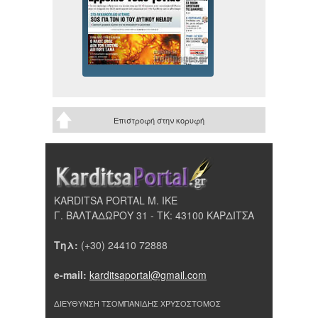
Επιστροφή στην κορυφή
KARDITSA PORTAL Μ. ΙΚΕ
Γ. ΒΑΛΤΑΔΩΡΟΥ 31 - ΤΚ: 43100 ΚΑΡΔΙΤΣΑ
Τηλ:
(+30) 24410 72888
e-mail:
karditsaportal@gmail.com
ΔΙΕΥΘΥΝΣΗ ΤΣΟΜΠΑΝΙΔΗΣ ΧΡΥΣΟΣΤΟΜΟΣ