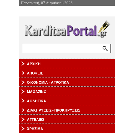
Παρασκευή, 07 Αυγούστου 2026
Επιστροφή στην Πλοήγηση
Αναζήτηση
Φόρμα αναζήτησης
ΑΡΧΙΚΗ
ΑΠΟΨΕΙΣ
ΟΙΚΟΝΟΜΙΑ - ΑΓΡΟΤΙΚΑ
MAGAZINO
ΑΘΛΗΤΙΚΑ
ΔΙΑΚΗΡΥΞΕΙΣ - ΠΡΟΚΗΡΥΞΕΙΣ
ΑΓΓΕΛΙΕΣ
ΧΡΗΣΙΜΑ