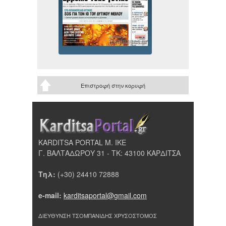
Επιστροφή στην κορυφή
KARDITSA PORTAL Μ. ΙΚΕ
Γ. ΒΑΛΤΑΔΩΡΟΥ 31 - ΤΚ: 43100 ΚΑΡΔΙΤΣΑ
Τηλ:
(+30) 24410 72888
e-mail:
karditsaportal@gmail.com
ΔΙΕΥΘΥΝΣΗ ΤΣΟΜΠΑΝΙΔΗΣ ΧΡΥΣΟΣΤΟΜΟΣ