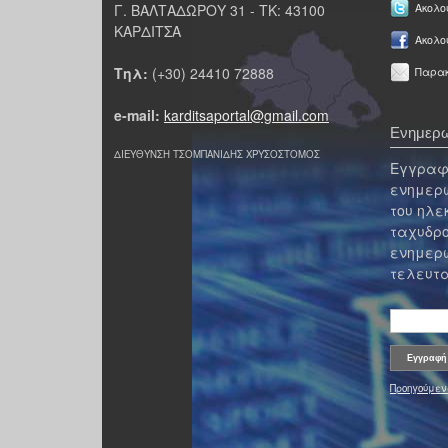
Γ. ΒΑΛΤΑΔΩΡΟΥ 31 - ΤΚ: 43100
Ακολου
ΚΑΡΔΙΤΣΑ
Ακολο
Τηλ:
(+30) 24410 72888
Παρακ
e-mail:
karditsaportal@gmail.com
Ενημερω
ΔΙΕΥΘΥΝΣΗ ΤΣΟΜΠΑΝΙΔΗΣ ΧΡΥΣΟΣΤΟΜΟΣ
Εγγραφε
ενημερω
του ηλε
ταχυδρο
ενημερω
τελευτα
Προηγούμεν