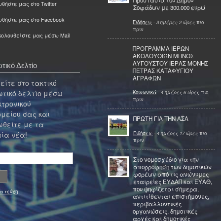
Προστασία του Δήμου
θήστε μας στο Twitter
Σοφάδων με 300.000 ευρώ
υθήστε μας στο Facebook
Ειδήσεις
-
3 ημέρες 2 ώρες
πιο
πριν
ολουθείστε μας μέσω Mail
ΠΡΟΓΡΑΜΜΑ ΙΕΡΩΝ
ΑΚΟΛΟΥΘΙΩΝ ΜΗΝΟΣ
ΑΥΓΟΥΣΤΟΥ ΙΕΡΑΣ ΜΟΝΗΣ
τικό Δελτίο
ΠΕΤΡΑΣ ΚΑΤΑΦΥΓΙΟΥ
ΑΓΡΑΦΩΝ
ίτε στο τακτικό
τικό δελτίο μέσω
Κοινωνικά
-
4 ημέρες 6 ώρες
πιο
πριν
κτρονικού
μείου σας και
ΠΡΩΤΗ ΓΙΑ ΤΗΝ ΑΣΑ
θείτε με τα
Ειδήσεις
-
4 ημέρες 17 ώρες
πιο
ία νέα!
πριν
Στο νομοσχέδιο για την
απορρόφηση των δημοτικών
φορέων από τις ανώνυμες
εταιρείες ΕΥΔΑΠ και ΕΥΑΘ,
που ψηφίζεται σήμερα,
α τεύχη
αντιτίθενται επιστήμονες,
περιβαλλοντικές
οργανώσεις, δημοτικές
αρχές και δημοτικές