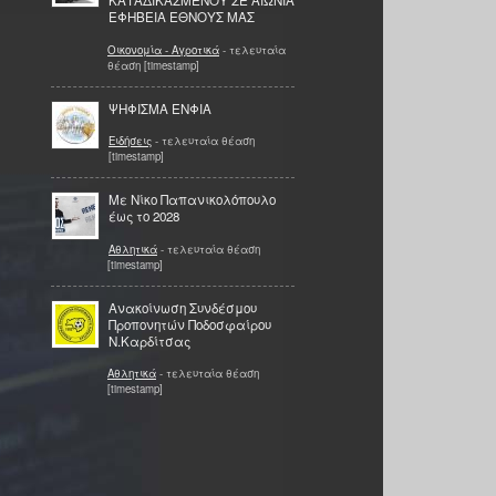
ΚΑΤΑΔΙΚΑΣΜΕΝΟΥ ΣΕ ΑΙΩΝΙΑ
ΕΦΗΒΕΙΑ ΕΘΝΟΥΣ ΜΑΣ
Οικονομία - Αγροτικά
- τελευταία
θέαση [timestamp]
ΨΗΦΙΣΜΑ ΕΝΦΙΑ
Ειδήσεις
- τελευταία θέαση
[timestamp]
Με Νίκο Παπανικολόπουλο
έως το 2028
Αθλητικά
- τελευταία θέαση
[timestamp]
Ανακοίνωση Συνδέσμου
Προπονητών Ποδοσφαίρου
Ν.Καρδίτσας
Αθλητικά
- τελευταία θέαση
[timestamp]