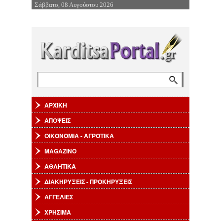
Σάββατο, 08 Αυγούστου 2026
Επιστροφή στην Πλοήγηση
Αναζήτηση
Φόρμα αναζήτησης
ΑΡΧΙΚΗ
ΑΠΟΨΕΙΣ
ΟΙΚΟΝΟΜΙΑ - ΑΓΡΟΤΙΚΑ
MAGAZINO
ΑΘΛΗΤΙΚΑ
ΔΙΑΚΗΡΥΞΕΙΣ - ΠΡΟΚΗΡΥΞΕΙΣ
ΑΓΓΕΛΙΕΣ
ΧΡΗΣΙΜΑ