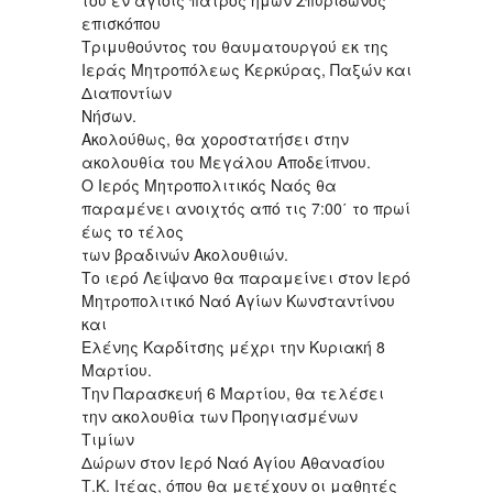
του εν αγίοις πατρός ημών Σπυρίδωνος
επισκόπου
Τριμυθούντος του θαυματουργού εκ της
Ιεράς Μητροπόλεως Κερκύρας, Παξών και
Διαποντίων
Νήσων.
Ακολούθως, θα χοροστατήσει στην
ακολουθία του Μεγάλου Αποδείπνου.
Ο Ιερός Μητροπολιτικός Ναός θα
παραμένει ανοιχτός από τις 7:00΄ το πρωί
έως το τέλος
των βραδινών Ακολουθιών.
Το ιερό Λείψανο θα παραμείνει στον Ιερό
Μητροπολιτικό Ναό Αγίων Κωνσταντίνου
και
Ελένης Καρδίτσης μέχρι την Κυριακή 8
Μαρτίου.
Την Παρασκευή 6 Μαρτίου, θα τελέσει
την ακολουθία των Προηγιασμένων
Τιμίων
Δώρων στον Ιερό Ναό Αγίου Αθανασίου
Τ.Κ. Ιτέας, όπου θα μετέχουν οι μαθητές