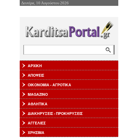
Δευτέρα, 10 Αυγούστου 2026
Επιστροφή στην Πλοήγηση
Αναζήτηση
Φόρμα αναζήτησης
ΑΡΧΙΚΗ
ΑΠΟΨΕΙΣ
ΟΙΚΟΝΟΜΙΑ - ΑΓΡΟΤΙΚΑ
MAGAZINO
ΑΘΛΗΤΙΚΑ
ΔΙΑΚΗΡΥΞΕΙΣ - ΠΡΟΚΗΡΥΞΕΙΣ
ΑΓΓΕΛΙΕΣ
ΧΡΗΣΙΜΑ