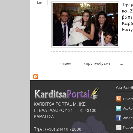
Νοε
Tην 
και 
βάπτ
Καρδ
Ευαγ
Σελίδες
« πρώτη
‹ προηγούμενη
…
Ακολουθ
Γίνετ
KARDITSA PORTAL Μ. ΙΚΕ
Ακολου
Γ. ΒΑΛΤΑΔΩΡΟΥ 31 - ΤΚ: 43100
ΚΑΡΔΙΤΣΑ
Ακολο
Παρακ
Τηλ:
(+30) 24410 72888