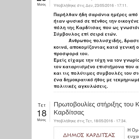
Μάιος
Υποβλήθηκε στις Δευ, 23/05/2016 - 17:11.
Παρήλθαν ήδη σαράντα ημέρες από 
ήταν φυσικό σε πένθος την οικογένε
πόλη της Καρδίτσας που ως γνωστόν
Σύμβουλος επί σειρά ετών.
Άνθρωπος πολυσχιδής, δραστήριο
κοινά, αποκομίζοντας κατά γενική 
προσφορά του.
Εμείς είχαμε την τύχη να τον γνωρ
τον καταρτισμένο επιστήμονα που 
και τις πολύτιμες συμβουλές του σ
ένα δημοκρατικό ήθος με τεκμηριωμ
πολιτικές αγκυλώσεις.
Πρωτοβουλίες στήριξης του 
Τετ
18
Καρδίτσας
Μάιος
Υποβλήθηκε στις Τετ, 18/05/2016 - 17:34.
Η Ομ
ευχαρ