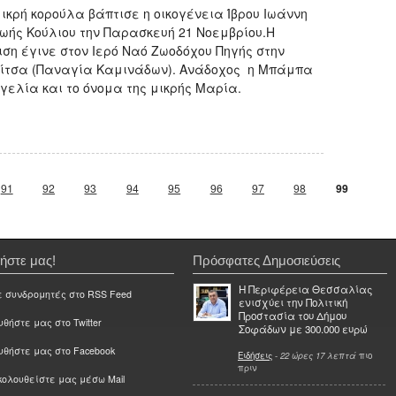
μικρή κορούλα βάπτισε η οικογένεια Ίβρου Ιωάννη
Ζωής Κούλιου την Παρασκευή 21 Νοεμβρίου.Η
ιση έγινε στον Ιερό Ναό Ζωοδόχου Πηγής στην
ίτσα (Παναγία Καμινάδων). Ανάδοχος η Μπάμπα
γελία και το όνομα της μικρής Μαρία.
91
92
93
94
95
96
97
98
99
ήστε μας!
Πρόσφατες Δημοσιεύσεις
Η Περιφέρεια Θεσσαλίας
ε συνδρομητές στο RSS Feed
ενισχύει την Πολιτική
Προστασία του Δήμου
θήστε μας στο Twitter
Σοφάδων με 300.000 ευρώ
υθήστε μας στο Facebook
Ειδήσεις
-
22 ώρες 17 λεπτά
πιο
πριν
ολουθείστε μας μέσω Mail