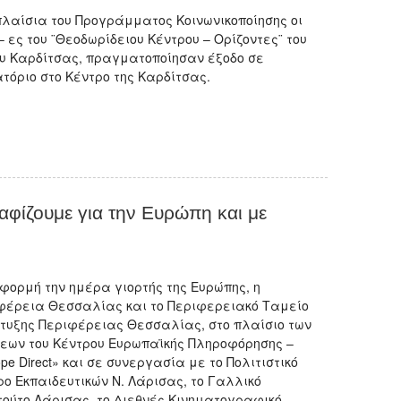
πλαίσια του Προγράμματος Κοινωνικοποίησης οι
– ες του ¨Θεοδωρίδειου Κέντρου – Ορίζοντες¨ του
υ Καρδίτσας, πραγματοποίησαν έξοδο σε
ατόριο στο Κέντρο της Καρδίτσας.
φίζουμε για την Ευρώπη και με
φορμή την ημέρα γιορτής της Ευρώπης, η
φέρεια Θεσσαλίας και το Περιφερειακό Ταμείο
τυξης Περιφέρειας Θεσσαλίας, στο πλαίσιο των
εων του Κέντρου Ευρωπαϊκής Πληροφόρησης –
pe Direct» και σε συνεργασία με το Πολιτιστικό
ρο Εκπαιδευτικών Ν. Λάρισας, το Γαλλικό
ιτούτο Λάρισας, το Διεθνές Κινηματογραφικό