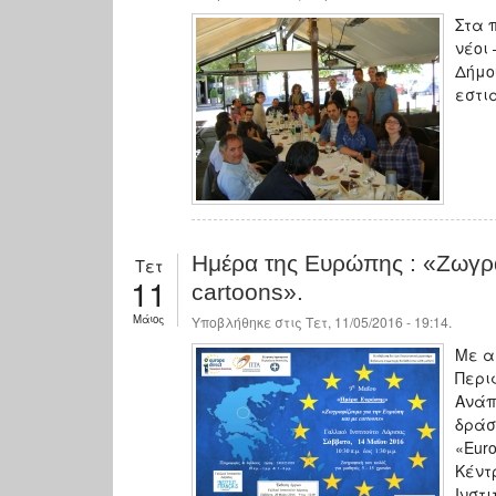
Στα 
νέοι 
Δήμο
εστι
Ημέρα της Ευρώπης : «Ζωγρα
Τετ
11
cartoons».
Μάιος
Υποβλήθηκε στις Τετ, 11/05/2016 - 19:14.
Με α
Περι
Ανάπ
δράσ
«Euro
Κέντ
Ινστ